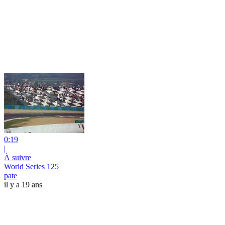
0:19
|
À suivre
World Series 125
pate
il y a 19 ans