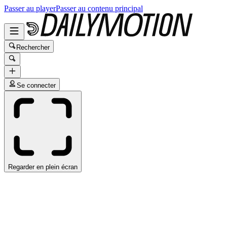
Passer au player
Passer au contenu principal
Rechercher
Se connecter
Regarder en plein écran