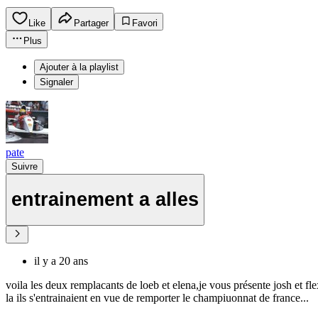
Like
Partager
Favori
Plus
Ajouter à la playlist
Signaler
pate
Suivre
entrainement a alles
il y a 20 ans
voila les deux remplacants de loeb et elena,je vous présente josh et fle
la ils s'entrainaient en vue de remporter le champiuonnat de france...