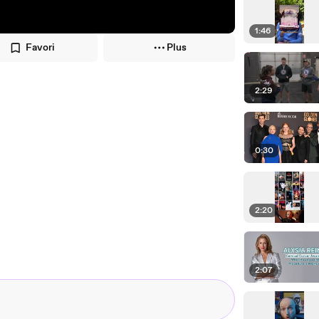
1:46
Favori
Plus
2:29
0:30
2:20
2:07