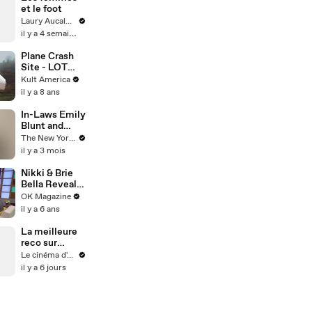
woman
et le foot
Laury Aucalme
il y a 4 semaines
Plane Crash
Site - LOT
Flight 7 [Kult
Kult America
America]
il y a 8 ans
In-Laws Emily
Blunt and
Stanley Tucci
The New Yorker
Sit Down for a
il y a 3 mois
Mini
Interview |
Nikki & Brie
The New
Bella Reveal
Yorker Mini
The ‘Scary’
OK Magazine
Interview
Moment
il y a 6 ans
Before Their
Mom’s Brain
La meilleure
Surgery:
reco sur
Watch
Prime Video
Le cinéma d'Amaury
il y a 6 jours