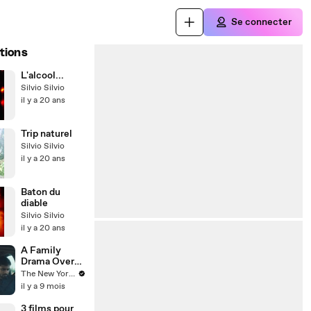
Se connecter
tions
L'alcool...
Silvio Silvio
il y a 20 ans
Trip naturel
Silvio Silvio
il y a 20 ans
Baton du
diable
Silvio Silvio
il y a 20 ans
A Family
Drama Over
Gender in
The New Yorker
“Holy Curse”
il y a 9 mois
3 films pour