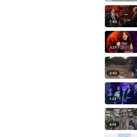
7:43
3:21
2:43
1:23
5:16