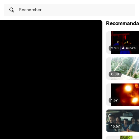
Rechercher
Recommanda
2:23
|
À suivre
0:39
1:57
15:57