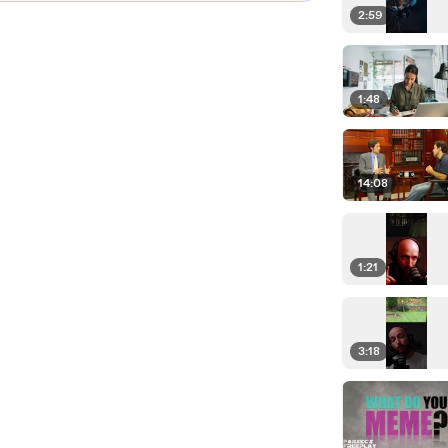
2:59
1:48
14:08
1:21
3:18