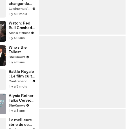
changer de
vie
Le cinéma d'Amaury
il y a 2 mois
Watch: Red
Bull Crashed
Ice athletes
Men's Fitness
train with
il y a 9 ans
CrossFit star
Camille
Who's the
Leblanc-
Tallest
Bazinet
Succession
SheKnows
Cast Member
il y a 3 ans
| Kieran
Culkin,
Battle Royale
Matthew
: Le film culte
Macfadyen,
qui a tout
Contrebande Films
Nicholas
inventé
il y a 8 mois
Braun
(Squid Game,
Hunger
Alysia Reiner
Games,
Talks Cervical
Fortnite)
Cancer
SheKnows
Awareness &
il y a 3 ans
Describes
What Having a
La meilleure
LEEP
série de ce
Procedure is