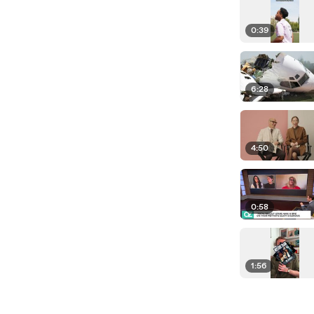
0:39
6:28
4:50
0:58
1:56