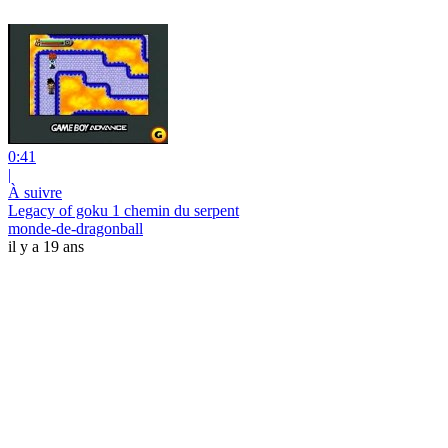
0:41
|
À suivre
Legacy of goku 1 chemin du serpent
monde-de-dragonball
il y a 19 ans