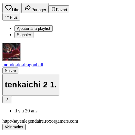
Like
Partager
Favori
Plus
Ajouter à la playlist
Signaler
monde-de-dragonball
Suivre
tenkaichi 2 1.
il y a 20 ans
http://sayenlegendaire.roxorgamers.com
Voir moins