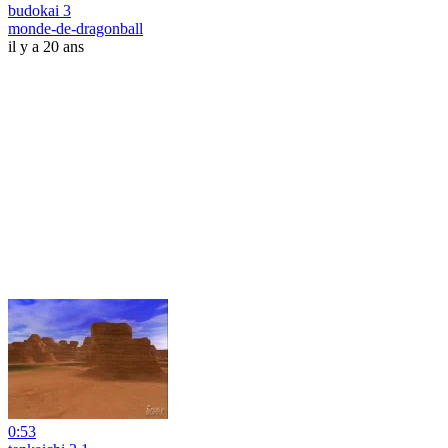
budokai 3
monde-de-dragonball
il y a 20 ans
0:53