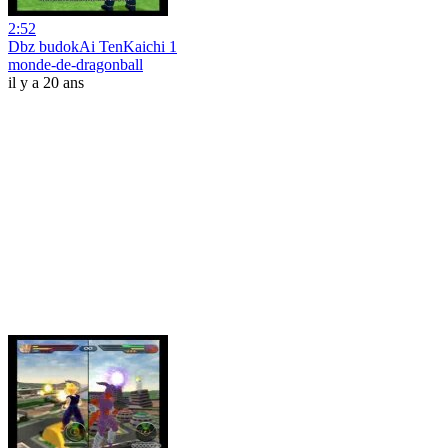
2:52
Dbz budokAi TenKaichi 1
monde-de-dragonball
il y a 20 ans