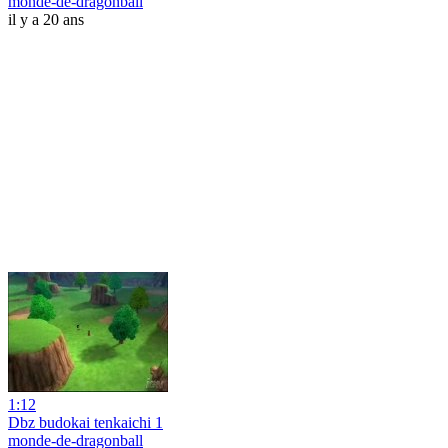
monde-de-dragonball
il y a 20 ans
1:12
Dbz budokai tenkaichi 1
monde-de-dragonball