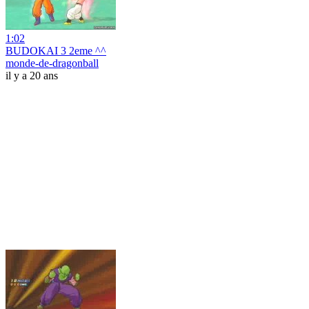
1:02
BUDOKAI 3 2eme ^^
monde-de-dragonball
il y a 20 ans