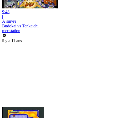
9:48
|
À suivre
Budokai vs Tenkaichi
meristation
il y a 11 ans