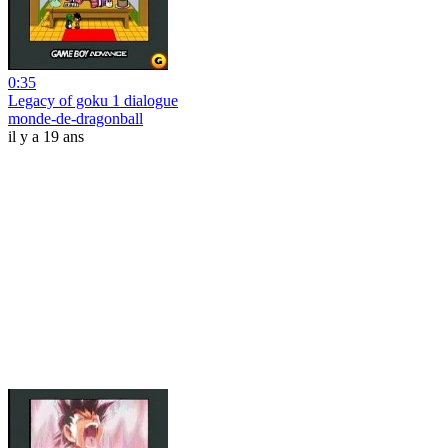
0:35
Legacy of goku 1 dialogue
monde-de-dragonball
il y a 19 ans