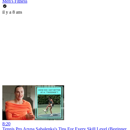
Men's Fitness
il y a 8 ans
8:20
Tennis Pro Aryna Sabalenka's Tips For Every Skill Level (Beginner,