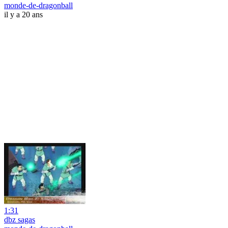
monde-de-dragonball
il y a 20 ans
1:31
dbz sagas