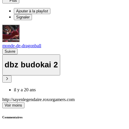
Plus
Ajouter à la playlist
Signaler
monde-de-dragonball
Suivre
dbz budokai 2
il y a 20 ans
http://sayenlegendaire.roxorgamers.com
Voir moins
Commentaires