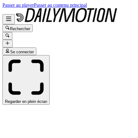
Passer au player
Passer au contenu principal
Rechercher
Se connecter
Regarder en plein écran