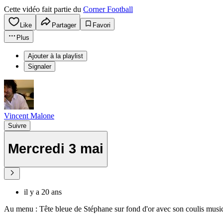
Cette vidéo fait partie du
Corner Football
Like
Partager
Favori
Plus
Ajouter à la playlist
Signaler
Vincent Malone
Suivre
Mercredi 3 mai
il y a 20 ans
Au menu : Tête bleue de Stéphane sur fond d'or avec son coulis musical