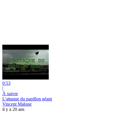
0:53
|
À suivre
L'attaque du papillon géant
Vincent Malone
il y a 20 ans