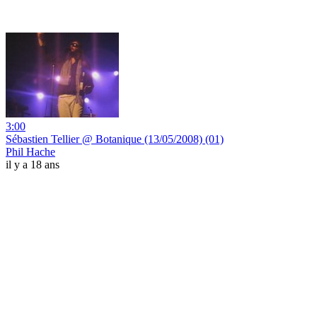
3:00
Sébastien Tellier @ Botanique (13/05/2008) (01)
Phil Hache
il y a 18 ans