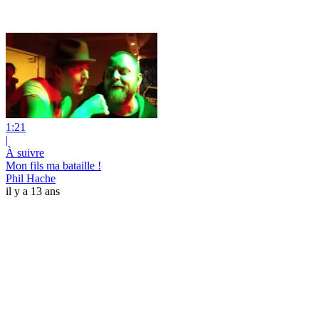
1:21
|
À suivre
Mon fils ma bataille !
Phil Hache
il y a 13 ans