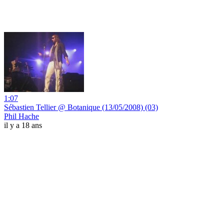
1:07
Sébastien Tellier @ Botanique (13/05/2008) (03)
Phil Hache
il y a 18 ans