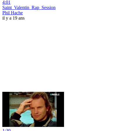
4:01
Saint_Valentin_Rap_Session
Phil Hache
il y a 19 ans
1:30