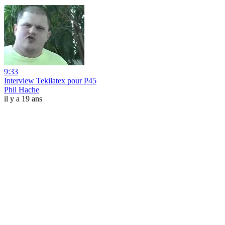
9:33
Interview Tekilatex pour P45
Phil Hache
il y a 19 ans