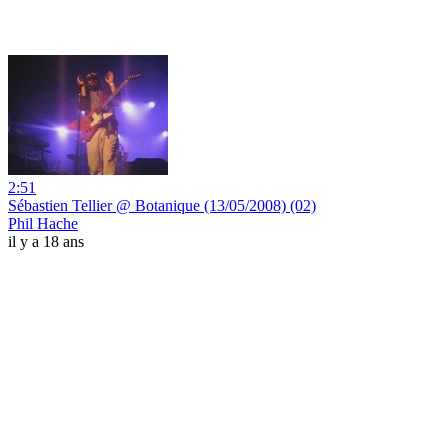
2:51
Sébastien Tellier @ Botanique (13/05/2008) (02)
Phil Hache
il y a 18 ans