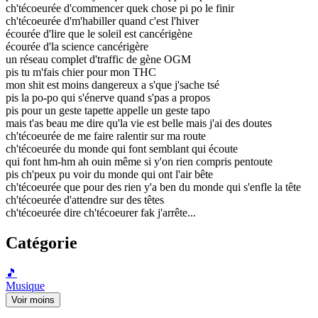
ch'técoeurée d'commencer quek chose pi po le finir
ch'técoeurée d'm'habiller quand c'est l'hiver
écourée d'lire que le soleil est cancérigène
écourée d'la science cancérigère
un réseau complet d'traffic de gène OGM
pis tu m'fais chier pour mon THC
mon shit est moins dangereux a s'que j'sache tsé
pis la po-po qui s'énerve quand s'pas a propos
pis pour un geste tapette appelle un geste tapo
mais t'as beau me dire qu'la vie est belle mais j'ai des doutes
ch'técoeurée de me faire ralentir sur ma route
ch'técoeurée du monde qui font semblant qui écoute
qui font hm-hm ah ouin même si y'on rien compris pentoute
pis ch'peux pu voir du monde qui ont l'air bête
ch'técoeurée que pour des rien y'a ben du monde qui s'enfle la tête
ch'técoeurée d'attendre sur des têtes
ch'técoeurée dire ch'técoeurer fak j'arrête...
Catégorie
🎵
Musique
Voir moins