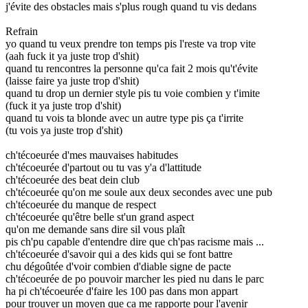
j'évite des obstacles mais s'plus rough quand tu vis dedans
Refrain
yo quand tu veux prendre ton temps pis l'reste va trop vite
(aah fuck it ya juste trop d'shit)
quand tu rencontres la personne qu'ca fait 2 mois qu't'évite
(laisse faire ya juste trop d'shit)
quand tu drop un dernier style pis tu voie combien y t'imite
(fuck it ya juste trop d'shit)
quand tu vois ta blonde avec un autre type pis ça t'irrite
(tu vois ya juste trop d'shit)
ch'técoeurée d'mes mauvaises habitudes
ch'técoeurée d'partout ou tu vas y'a d'lattitude
ch'técoeurée des beat dein club
ch'técoeurée qu'on me soule aux deux secondes avec une pub
ch'técoeurée du manque de respect
ch'técoeurée qu'être belle st'un grand aspect
qu'on me demande sans dire sil vous plaît
pis ch'pu capable d'entendre dire que ch'pas racisme mais ...
ch'técoeurée d'savoir qui a des kids qui se font battre
chu dégoûtée d'voir combien d'diable signe de pacte
ch'técoeurée de po pouvoir marcher les pied nu dans le parc
ha pi ch'técoeurée d'faire les 100 pas dans mon appart
pour trouver un moyen que ca me rapporte pour l'avenir