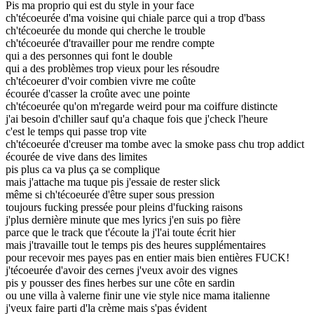
Pis ma proprio qui est du style in your face
ch'técoeurée d'ma voisine qui chiale parce qui a trop d'bass
ch'técoeurée du monde qui cherche le trouble
ch'técoeurée d'travailler pour me rendre compte
qui a des personnes qui font le double
qui a des problèmes trop vieux pour les résoudre
ch'técoeurer d'voir combien vivre me coûte
écourée d'casser la croûte avec une pointe
ch'técoeurée qu'on m'regarde weird pour ma coiffure distincte
j'ai besoin d'chiller sauf qu'a chaque fois que j'check l'heure
c'est le temps qui passe trop vite
ch'técoeurée d'creuser ma tombe avec la smoke pass chu trop addict
écourée de vive dans des limites
pis plus ca va plus ça se complique
mais j'attache ma tuque pis j'essaie de rester slick
même si ch'técoeurée d'être super sous pression
toujours fucking pressée pour pleins d'fucking raisons
j'plus dernière minute que mes lyrics j'en suis po fière
parce que le track que t'écoute la j'l'ai toute écrit hier
mais j'travaille tout le temps pis des heures supplémentaires
pour recevoir mes payes pas en entier mais bien entières FUCK!
j'técoeurée d'avoir des cernes j'veux avoir des vignes
pis y pousser des fines herbes sur une côte en sardin
ou une villa à valerne finir une vie style nice mama italienne
j'veux faire parti d'la crème mais s'pas évident