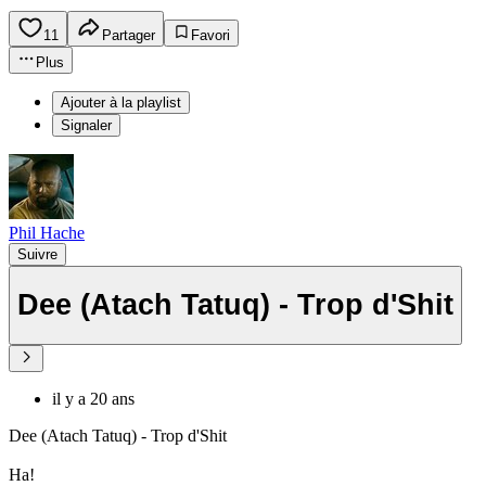
11
Partager
Favori
Plus
Ajouter à la playlist
Signaler
Phil Hache
Suivre
Dee (Atach Tatuq) - Trop d'Shit
il y a 20 ans
Dee (Atach Tatuq) - Trop d'Shit
Ha!