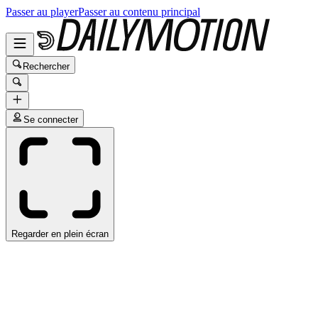
Passer au player
Passer au contenu principal
Rechercher
Se connecter
Regarder en plein écran