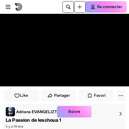
Passer au player
Passer au contenu principal
Se connecter
Like
Partager
Favori
Suivre
Adriana EVANGELIZT
La Passion de Ieschoua 1
il y a 19 ans