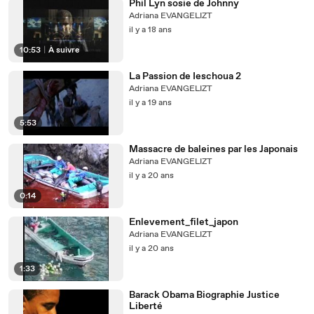
Phil Lyn sosie de Johnny
Adriana EVANGELIZT
il y a 18 ans
10:53
|
À suivre
La Passion de Ieschoua 2
Adriana EVANGELIZT
il y a 19 ans
5:53
Massacre de baleines par les Japonais
Adriana EVANGELIZT
il y a 20 ans
0:14
Enlevement_filet_japon
Adriana EVANGELIZT
il y a 20 ans
1:33
Barack Obama Biographie Justice
Liberté