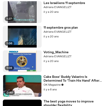
Les Israéliens 11 septembre
Adriana EVANGELIZT
il y a 20 ans
1:27
11 septembre gros plan
Adriana EVANGELIZT
il y a 20 ans
1:06
Voting_Machine
Adriana EVANGELIZT
il y a 20 ans
1:08
Cake Boss’ Buddy Valastro Is
Determined To ‘Train His Hand’ After
Accident: Watch
OK Magazine
il y a 6 ans
0:40
The best yoga moves to improve
shoulder flexibility