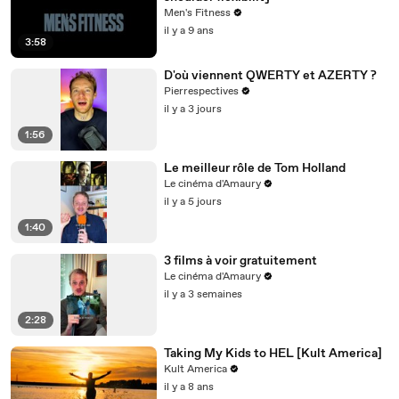
Men's Fitness
il y a 9 ans
3:58
D'où viennent QWERTY et AZERTY ?
Pierrespectives
il y a 3 jours
1:56
Le meilleur rôle de Tom Holland
Le cinéma d'Amaury
il y a 5 jours
1:40
3 films à voir gratuitement
Le cinéma d'Amaury
il y a 3 semaines
2:28
Taking My Kids to HEL [Kult America]
Kult America
il y a 8 ans