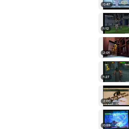
0:47
1:12
2:01
1:27
2:00
0:59