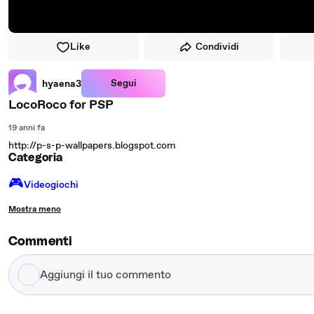
Like
Condividi
Segui
hyaena3
LocoRoco for PSP
19 anni fa
http://p-s-p-wallpapers.blogspot.com
Categoria
🎮️
Videogiochi
Mostra meno
Commenti
Aggiungi
il
tuo