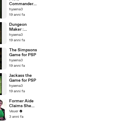
Commander
for PSP
hyaena3
19 anni fa
Dungeon
Maker :
Hunting
hyaena3
Ground for
19 anni fa
PSP
The Simpsons
Game for PSP
hyaena3
19 anni fa
Jackass the
Game for PSP
hyaena3
19 anni fa
Former Aide
Claims She
Was Asked to
Veuer
Make a ‘Hit
3 anni fa
List’ For
Trump