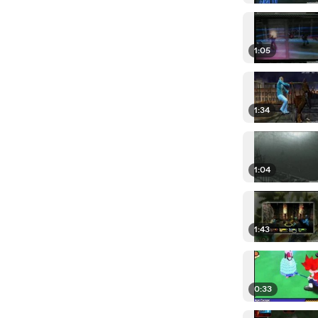
1:05
1:34
1:04
1:43
0:33