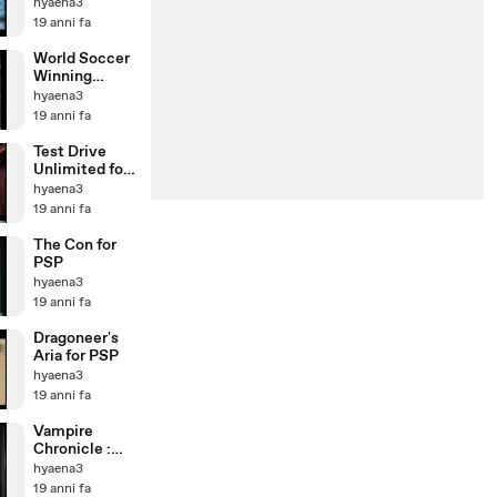
hyaena3
19 anni fa
World Soccer
Winning
Eleven 9 for
hyaena3
PSP
19 anni fa
Test Drive
Unlimited for
PSP
hyaena3
19 anni fa
The Con for
PSP
hyaena3
19 anni fa
Dragoneer's
Aria for PSP
hyaena3
19 anni fa
Vampire
Chronicle :
The Chaos
hyaena3
Tower for PSP
19 anni fa