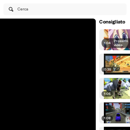
Cerca
Consigliato
Prossimi
1:04
|
video
0:35
1:05
1:08