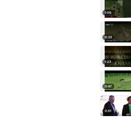
1:05
6:33
1:23
0:47
0:51