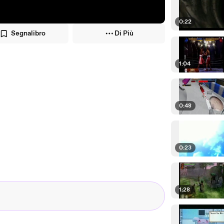
0:22
Segnalibro
Di Più
1:04
0:48
0:23
1:28