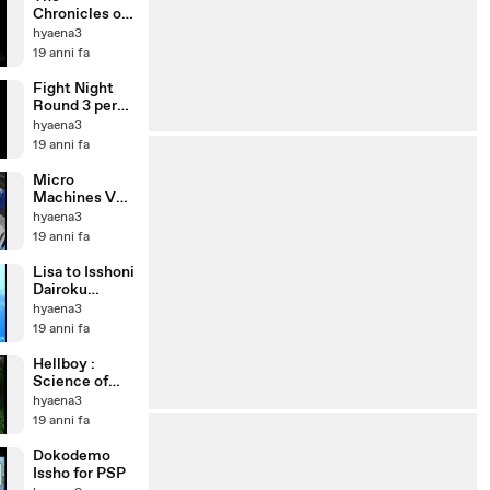
Chronicles of
Narnia : Prince
hyaena3
Caspian for
19 anni fa
PSP
Fight Night
Round 3 per
psp
hyaena3
19 anni fa
Micro
Machines V4
for PSP
hyaena3
19 anni fa
Lisa to Isshoni
Dairoku
Oudan : AI
hyaena3
Ressha de
19 anni fa
Gyoukou for
PSP
Hellboy :
Science of
Evil for PSP
hyaena3
19 anni fa
Dokodemo
Issho for PSP