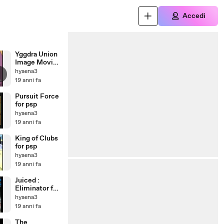
Accedi
Yggdra Union
Image Movie
for PSP
hyaena3
19 anni fa
Pursuit Force
for psp
hyaena3
19 anni fa
King of Clubs
for psp
hyaena3
19 anni fa
Juiced :
Eliminator for
psp
hyaena3
19 anni fa
The