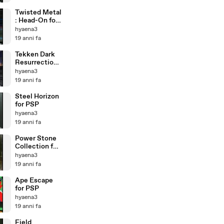
Twisted Metal
: Head-On for
PSP
hyaena3
19 anni fa
Tekken Dark
Resurrection
for PSP
hyaena3
19 anni fa
Steel Horizon
for PSP
hyaena3
19 anni fa
Power Stone
Collection for
PSP
hyaena3
19 anni fa
Ape Escape
for PSP
hyaena3
19 anni fa
Field