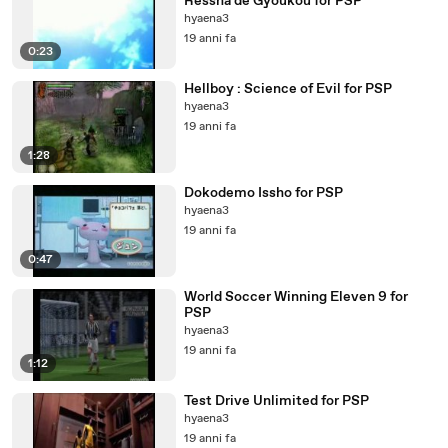
Ressha de Gyoukou for PSP
hyaena3
19 anni fa
0:23
Hellboy : Science of Evil for PSP
hyaena3
19 anni fa
1:28
Dokodemo Issho for PSP
hyaena3
19 anni fa
0:47
World Soccer Winning Eleven 9 for
PSP
hyaena3
19 anni fa
1:12
Test Drive Unlimited for PSP
hyaena3
19 anni fa