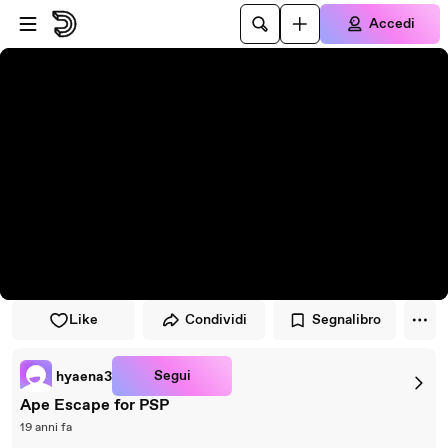
Vai al lettore
Passa al contenuto principale
Accedi
Like
Condividi
Segnalibro
Segui
hyaena3
Ape Escape for PSP
19 anni fa