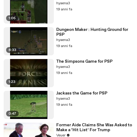
hyaena3
19 anni fa
1:05
Dungeon Maker : Hunting Ground for
PSP
hyaena3
19 anni fa
6:33
The Simpsons Game for PSP
hyaena3
19 anni fa
1:23
Jackass the Game for PSP
hyaena3
19 anni fa
0:47
Former Aide Claims She Was Asked to
Make a ‘Hit List’ For Trump
Veuer