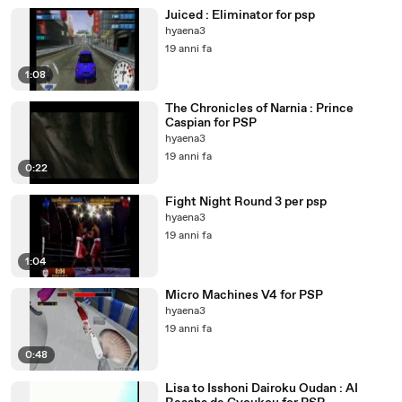
Juiced : Eliminator for psp
hyaena3
19 anni fa
1:08
The Chronicles of Narnia : Prince
Caspian for PSP
hyaena3
19 anni fa
0:22
Fight Night Round 3 per psp
hyaena3
19 anni fa
1:04
Micro Machines V4 for PSP
hyaena3
19 anni fa
0:48
Lisa to Isshoni Dairoku Oudan : AI