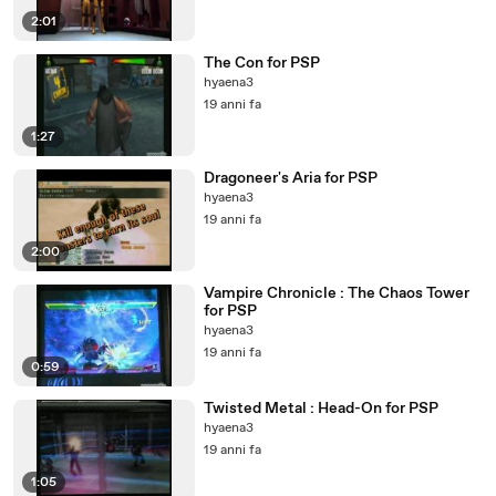
2:01
The Con for PSP
hyaena3
19 anni fa
1:27
Dragoneer's Aria for PSP
hyaena3
19 anni fa
2:00
Vampire Chronicle : The Chaos Tower
for PSP
hyaena3
19 anni fa
0:59
Twisted Metal : Head-On for PSP
hyaena3
19 anni fa
1:05