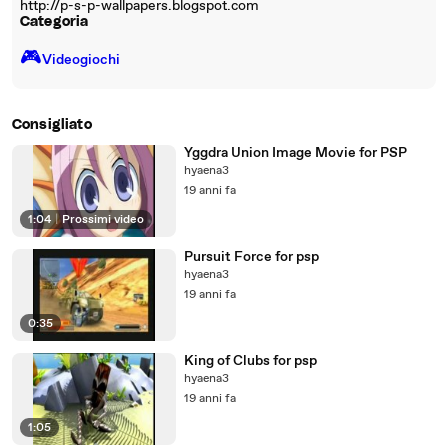
http://p-s-p-wallpapers.blogspot.com
Categoria
🎮️
Videogiochi
Consigliato
Yggdra Union Image Movie for PSP
hyaena3
19 anni fa
1:04
|
Prossimi video
Pursuit Force for psp
hyaena3
19 anni fa
0:35
King of Clubs for psp
hyaena3
19 anni fa
1:05