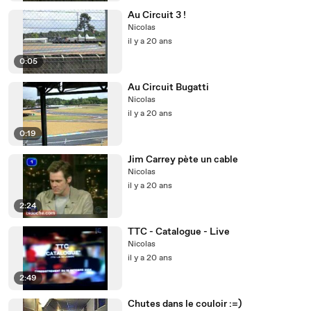
Au Circuit 3 !
Nicolas
il y a 20 ans
0:05
Au Circuit Bugatti
Nicolas
il y a 20 ans
0:19
Jim Carrey pète un cable
Nicolas
il y a 20 ans
2:24
TTC - Catalogue - Live
Nicolas
il y a 20 ans
2:49
Chutes dans le couloir :=)