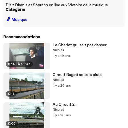
Disiz Diam's et Soprano en live aux Victoire de la musique
Catégorie
🎵
Musique
Recommandations
Le Charlot qui sait pas danser...
Nicolas
il y a 19 ans
0:14
|
À suivre
Circuit Bugati sous la pluie
Nicolas
il y a 20 ans
0:11
Au Circuit 2 !
Nicolas
il y a 20 ans
0:06