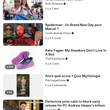
Kult America
il y a 7 ans
6:38
Spiderman : Un Brand New Day pour
Marvel ?
Contrebande Films
il y a 5 mois
7:17
Kate Fagan: My Sneakers Don't Live In
A Box
ThePostGame
il y a 3 ans
2:09
Alors quel score ? Quiz Mythologie
Pierrespectives
il y a 4 semaines
1:14
Detective joins calls to block early
release for PC Andrew Harper’s killers