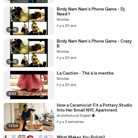
Birdy Nam Nam's Phone Game - Dj
Need 1
Nicolas
il y a 20 ans
0:48
Birdy Nam Nam's Phone Game - Crazy
B
Nicolas
il y a 20 ans
0:43
La Caution - Thé à la menthe
Nicolas
il y a 20 ans
3:53
How a Ceramicist Fit a Pottery Studio
Into Her Small NYC Apartment
Architectural Digest
il y a 2 semaines
13:04
What Makes You Polish?