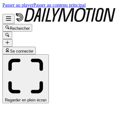
Passer au player
Passer au contenu principal
Rechercher
Se connecter
Regarder en plein écran