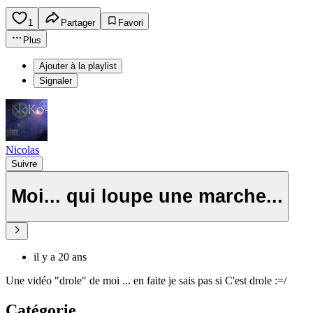
1
Partager
Favori
Plus
Ajouter à la playlist
Signaler
Nicolas
Suivre
Moi... qui loupe une marche...
il y a 20 ans
Une vidéo "drole" de moi ... en faite je sais pas si C'est drole :=/
Catégorie