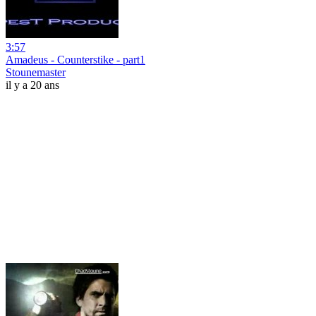
3:57
Amadeus - Counterstike - part1
Stounemaster
il y a 20 ans