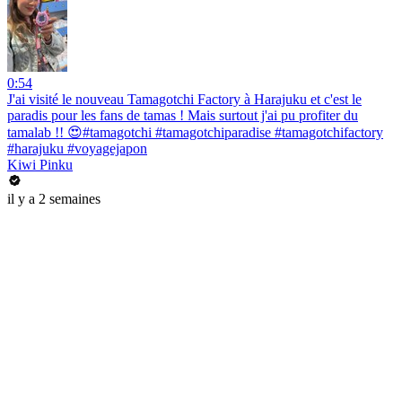
0:54
J'ai visité le nouveau Tamagotchi Factory à Harajuku et c'est le
paradis pour les fans de tamas ! Mais surtout j'ai pu profiter du
tamalab !! 😍#tamagotchi #tamagotchiparadise #tamagotchifactory
#harajuku #voyagejapon
Kiwi Pinku
il y a 2 semaines