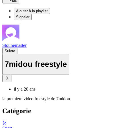
Plus
Ajouter à la playlist
Signaler
Stounemaster
Suivre
7midou freestyle
il y a 20 ans
la premiere video freestyle de 7midou
Catégorie
🥇