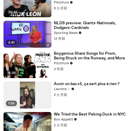
Rosalía & Going Solo
Pitchfork
8 か月前
20:42
NLDS preview: Giants-Nationals,
Dodgers-Cardinals
Sporting News
12 年前
2:41
Boygenius Share Songs for Prom,
Being Stuck on the Runway, and More
Pitchfork
3 年前
6:39
Avoir un bac+5, ça sert plus à rien ?
Laurène ✨
2 か月前
1:55
We Tried the Best Peking Duck in NYC
Bon Appétit
2 か月前