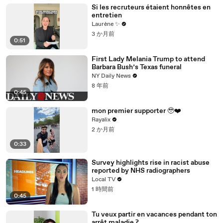
Si les recruteurs étaient honnêtes en
entretien
Laurène ✨
3 か月前
0:51
First Lady Melania Trump to attend
Barbara Bush’s Texas funeral
NY Daily News
8 年前
0:45
mon premier supporter 🥹❤️
Rayalix
2 か月前
0:33
Survey highlights rise in racist abuse
reported by NHS radiographers
Local TV
1 時間前
0:45
Tu veux partir en vacances pendant ton
arrêt maladie ?