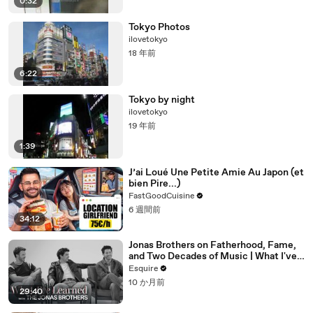
0:32
Tokyo Photos
ilovetokyo
18 年前
6:22
Tokyo by night
ilovetokyo
19 年前
1:39
J’ai Loué Une Petite Amie Au Japon (et
bien Pire...)
FastGoodCuisine
6 週間前
34:12
Jonas Brothers on Fatherhood, Fame,
and Two Decades of Music | What I've
Learned | Esquire
Esquire
10 か月前
29:40