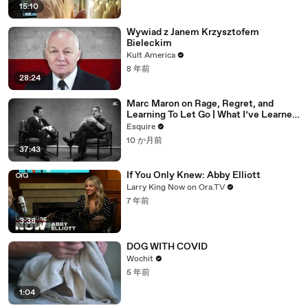
15:10
Wywiad z Janem Krzysztofem
Bieleckim
Kult America
8 年前
28:24
Marc Maron on Rage, Regret, and
Learning To Let Go | What I’ve Learned
| Esquire
Esquire
10 か月前
37:43
If You Only Knew: Abby Elliott
Larry King Now on Ora.TV
7 年前
3:38
DOG WITH COVID
Wochit
5 年前
1:04