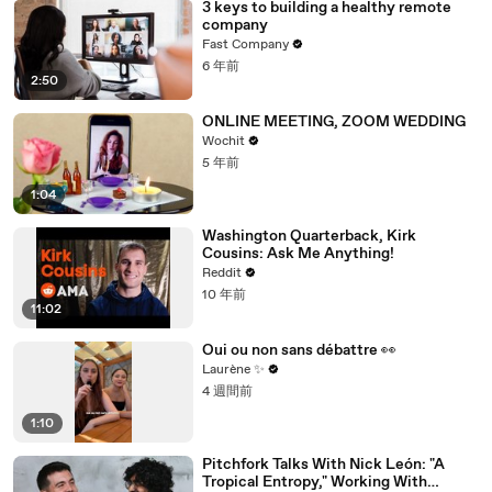
3 keys to building a healthy remote
company
Fast Company
6 年前
2:50
ONLINE MEETING, ZOOM WEDDING
Wochit
5 年前
1:04
Washington Quarterback, Kirk
Cousins: Ask Me Anything!
Reddit
10 年前
11:02
Oui ou non sans débattre 👀
Laurène ✨
4 週間前
1:10
Pitchfork Talks With Nick León: "A
Tropical Entropy," Working With