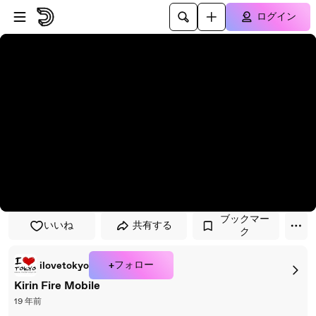
プレイヤーにスキップ
メインコンテンツにスキップ
ログイン
ブックマー
いいね
共有する
ク
+フォロー
ilovetokyo
Kirin Fire Mobile
19 年前