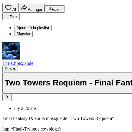
78
Partager
Favori
Plus
Ajouter à la playlist
Signaler
The Choëxlande
Suivre
Two Towers Requiem - Final Fant
il y a 20 ans
Final Fantasy IX sur la musique de "Two Towers Requiem"
http://Final-Trylogie.cowblog.fr