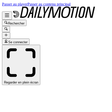
Passer au player
Passer au contenu principal
Rechercher
Se connecter
Regarder en plein écran