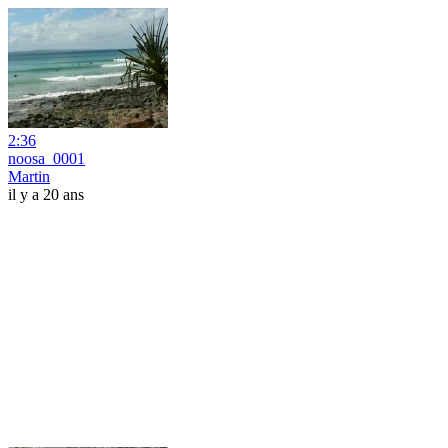
2:36
noosa_0001
Martin
il y a 20 ans