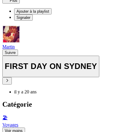
Plus
Ajouter à la playlist
Signaler
Martin
Suivre
FIRST DAY ON SYDNEY
il y a 20 ans
Catégorie
🏖
Voyages
Voir moins