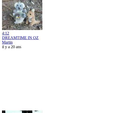
4:12
DREAMTIME IN OZ
Martin
il y a 20 ans