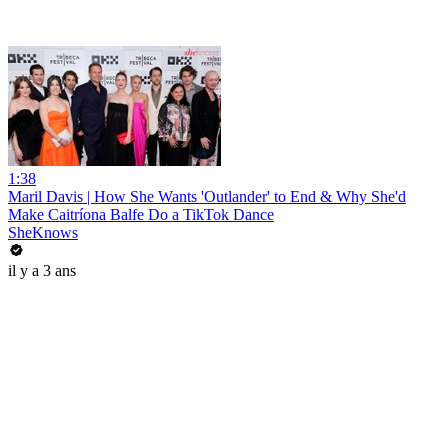
1:38
Maril Davis | How She Wants 'Outlander' to End & Why She'd
Make Caitríona Balfe Do a TikTok Dance
SheKnows
il y a 3 ans