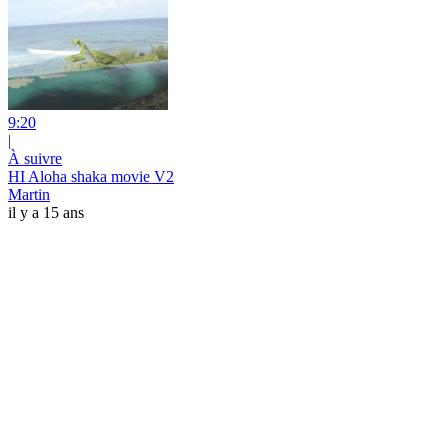
9:20
|
À suivre
HI Aloha shaka movie V2
Martin
il y a 15 ans