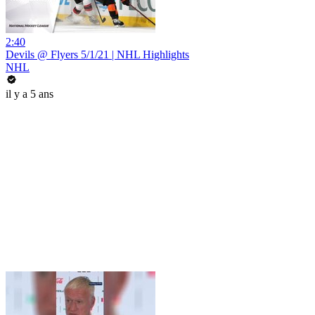
2:40
Devils @ Flyers 5/1/21 | NHL Highlights
NHL
il y a 5 ans