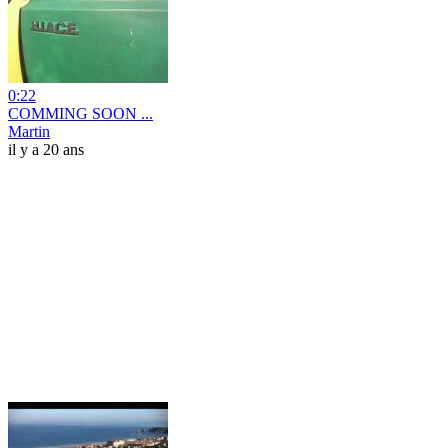
0:22
COMMING SOON ...
Martin
il y a 20 ans