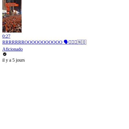
0:27
RRRRRRROOOOOOOOOOO 🗣️🚣🏻‍♂️🇳🇴
Aficionado
il y a 5 jours