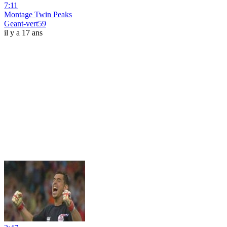
7:11
Montage Twin Peaks
Geant-vert59
il y a 17 ans