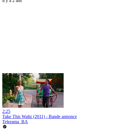
il y a 2 ans
2:25
Take This Waltz (2011) - Bande annonce
Telerama_BA