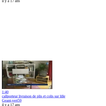
il y a 17 ans
1:40
callporteur livraison de plis et colis sur lille
Geant-vert59
il y a 17 ans