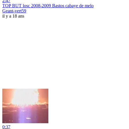
2:47
TOP BUT losc 2008-2009 Bastos cabaye de melo
Geant-vert59
il y a 18 ans
0:37