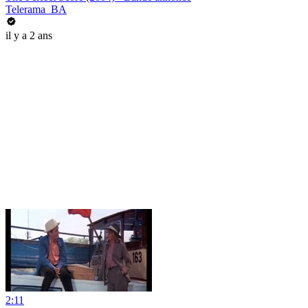
Telerama_BA
il y a 2 ans
2:11