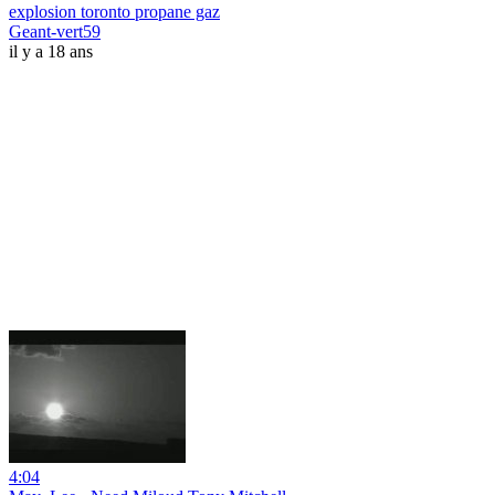
explosion toronto propane gaz
Geant-vert59
il y a 18 ans
4:04