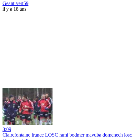
Geant-vert59
il y a 18 ans
3:09
Clairefontaine france LOSC rami bodmer mavuba domenech losc