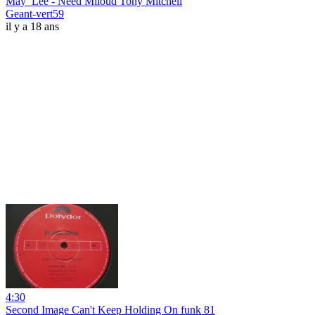
May_Lee - Need Miloud Tony Mitchell
Geant-vert59
il y a 18 ans
4:30
Second Image Can't Keep Holding On funk 81