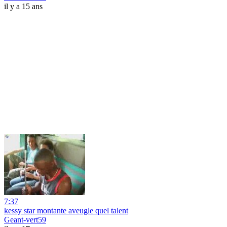
il y a 15 ans
7:37
kessy star montante aveugle quel talent
Geant-vert59