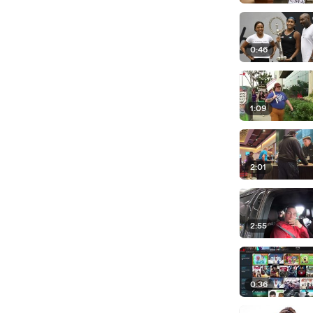
0:46
1:09
2:01
2:55
0:36