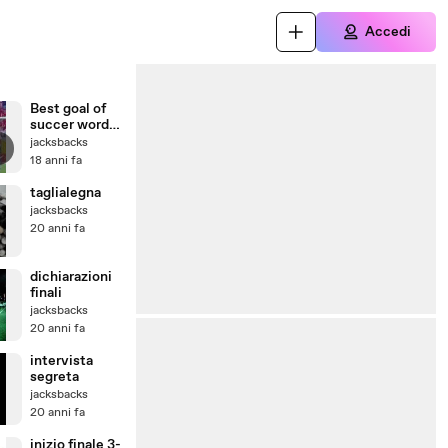
Accedi
Best goal of
succer word
cup 2002's
jacksbacks
18 anni fa
taglialegna
jacksbacks
20 anni fa
dichiarazioni
finali
jacksbacks
20 anni fa
intervista
segreta
jacksbacks
20 anni fa
inizio finale 3-