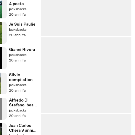
4 posto
jacksbacks
20 anni fa
Je Suis Paulie
jacksbacks
20 anni fa
Gianni Rivera
jacksbacks
20 anni fa
Silvio
compilation
jacksbacks
20 anni fa
Alfredo Di
Stefano. best
soccer player
jacksbacks
20 anni fa
Juan Carlos
Chera 9 anni,