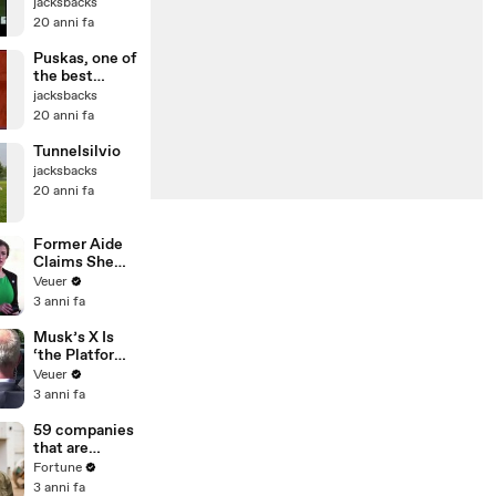
fenomeno
jacksbacks
20 anni fa
Puskas, one of
the best
soccer
jacksbacks
players
20 anni fa
Tunnelsilvio
jacksbacks
20 anni fa
Former Aide
Claims She
Was Asked to
Veuer
Make a ‘Hit
3 anni fa
List’ For
Trump
Musk’s X Is
‘the Platform
With the
Veuer
Largest Ratio
3 anni fa
of
Misinformatio
59 companies
n or
that are
Disinformatio
changing the
Fortune
n’ Amongst
world: From
3 anni fa