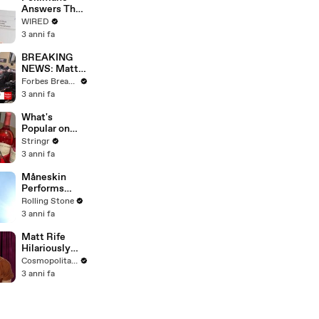
Answers The
Web's Most
WIRED
Searched
3 anni fa
Questions
BREAKING
NEWS: Matt
Gaetz Tells
Forbes Breaking News
House
3 anni fa
Committee:
'I'm Not Going
What's
To Vote For A
Popular on
Continuing
Uber Eats?
Stringr
Resolution'
3 anni fa
Måneskin
Performs
"HONEY" at
Rolling Stone
MSG
3 anni fa
Matt Rife
Hilariously
Roasts Your
Cosmopolitan USA
Dating
3 anni fa
Profiles |
Cosmopolitan