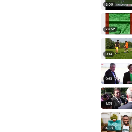
5:06
29:52
0:14
0:51
1:08
4:50