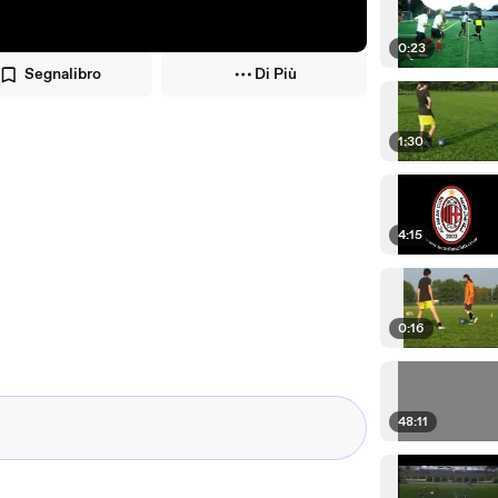
0:23
Segnalibro
Di Più
1:30
4:15
0:16
48:11