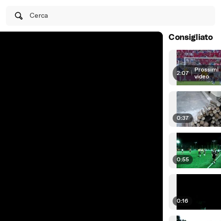
Cerca
Consigliato
Prossimi
2:07
|
video
0:37
0:55
0:16