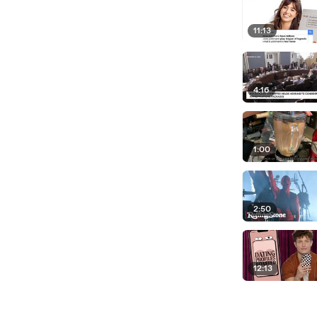
11:13
4:16
1:00
2:50
12:13