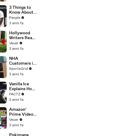
All Social
Tesla to
Media
Chobani
3 Things to
Platforms
Know About
Coco Gauff's
People
Parents
3 anni fa
Hollywood
Writers Reach
‘Tentative
Veuer
Agreement’
3 anni fa
With Studios
After 146 Day
NHA
Strike
Customers in
Limbo as
SportsGrid
Company
3 anni fa
Faces
Potential
Vanilla Ice
Merger
Explains How
the 90’s
FACTZ
Shaped
3 anni fa
America
Amazon’
Prime Video
Will Show
Veuer
Commercials
3 anni fa
Starting Next
Year
Pokimane