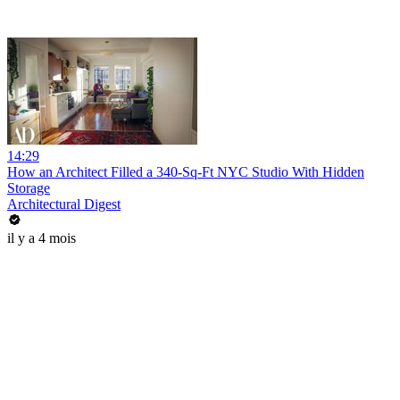
14:29
How an Architect Filled a 340-Sq-Ft NYC Studio With Hidden
Storage
Architectural Digest
il y a 4 mois