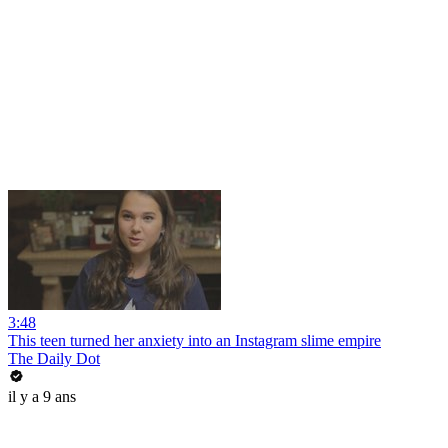
3:48
This teen turned her anxiety into an Instagram slime empire
The Daily Dot
il y a 9 ans