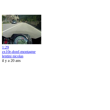
1:29
zx10r-donf-montagne
lentini nicolas
il y a 20 ans