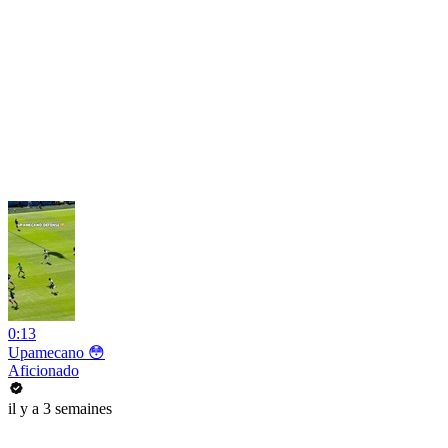
0:13
Upamecano 😳
Aficionado
il y a 3 semaines