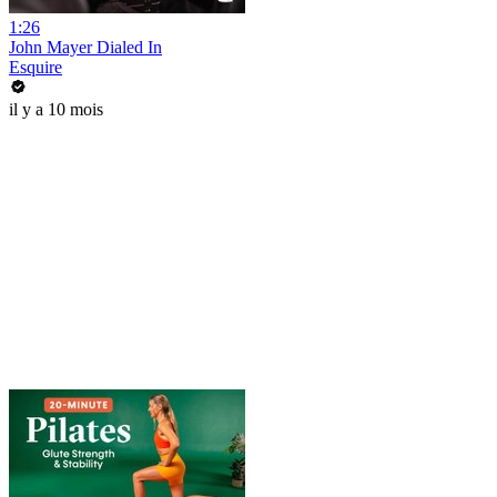
1:26
John Mayer Dialed In
Esquire
il y a 10 mois