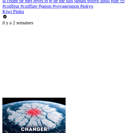
la coupe de mes rêves et je ne me suis jamais trouvé aussi jolie 🥹
#coiffeur #coiffure #japon #voyagejapon #tokyo
Kiwi Pinku
il y a 2 semaines