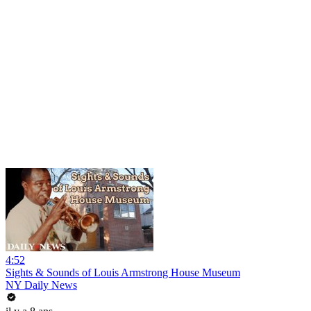
4:52
Sights & Sounds of Louis Armstrong House Museum
NY Daily News