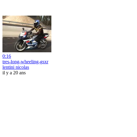
0:16
tres-long-wheeling-gsxr
lentini nicolas
il y a 20 ans