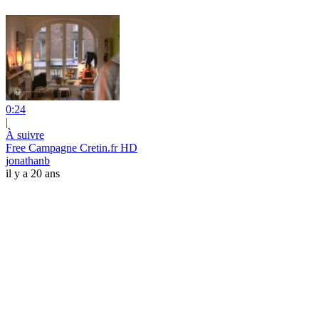
0:24
|
À suivre
Free Campagne Cretin.fr HD
jonathanb
il y a 20 ans