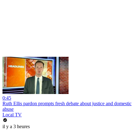
0:45
Ruth Ellis pardon prompts fresh debate about justice and domestic
abuse
Local TV
il y a 3 heures