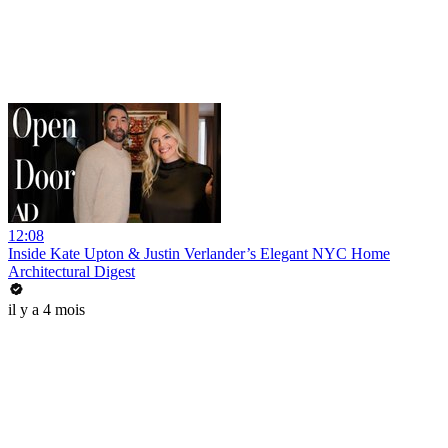
12:08
Inside Kate Upton & Justin Verlander’s Elegant NYC Home
Architectural Digest
il y a 4 mois