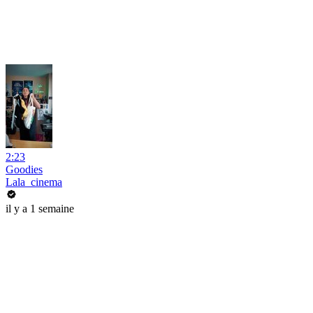
2:23
Goodies
Lala_cinema
il y a 1 semaine