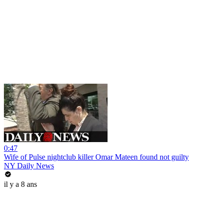
0:47
Wife of Pulse nightclub killer Omar Mateen found not guilty
NY Daily News
il y a 8 ans