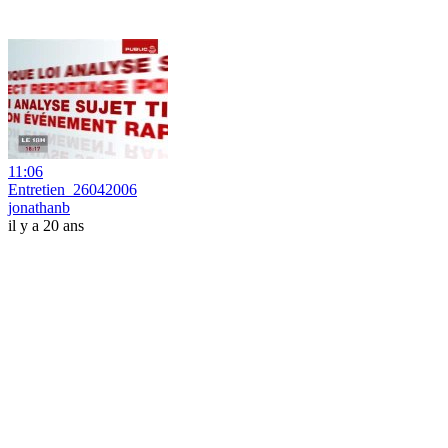
11:06
Entretien_26042006
jonathanb
il y a 20 ans