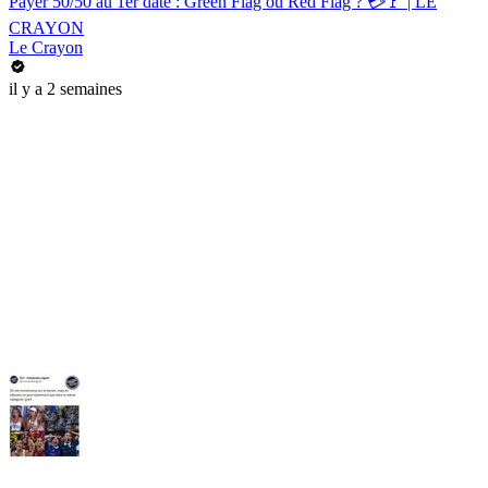
Payer 50/50 au 1er date : Green Flag ou Red Flag ? 💳🚩 | LE
CRAYON
Le Crayon
il y a 2 semaines