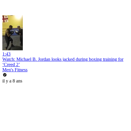
1:43
Watch: Michael B. Jordan looks jacked during boxing training for
‘Creed 2’
Men's Fitness
il y a 8 ans