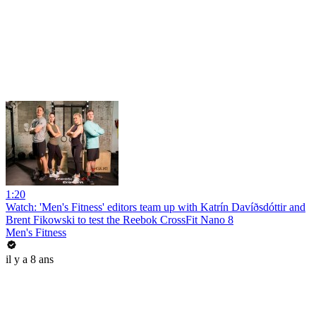
1:20
Watch: 'Men's Fitness' editors team up with Katrín Davíðsdóttir and
Brent Fikowski to test the Reebok CrossFit Nano 8
Men's Fitness
il y a 8 ans