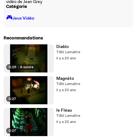
vidéo de Jean Grey
Catégorie
🎮️
Jeux Vidéo
Recommandations
Diablo
TiBô Lemaître
il y a 20 ans
0:26
|
À suivre
Magnéto
TiBô Lemaître
il y a 20 ans
0:27
le Fléau
TiBô Lemaître
il y a 20 ans
0:27