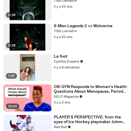
TiBô Lemaître
il y a 20 ans
0:38
X-Men Legends 2 => Wolverine
TiBô Lemaître
il y a 20 ans
0:28
Le foot
Cynthia Enparle
il y a 6 semaines
1:25
OB-GYN Responds to Women’s Health
Questions About Menopause, Periods
& More
SELF Magazine
il y a 2 ans
10:47
PLAYER'S PERSPECTIVE: from the
eyes of Ice Hockey playmaker Johnny
Hughes.
Red Bull