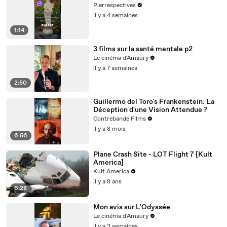
Pierrespectives
il y a 4 semaines
1:14
3 films sur la santé mentale p2
Le cinéma d'Amaury
il y a 7 semaines
2:50
Guillermo del Toro's Frankenstein: La
Déception d'une Vision Attendue ?
Contrebande Films
il y a 8 mois
6:56
Plane Crash Site - LOT Flight 7 [Kult
America]
Kult America
il y a 8 ans
6:28
Mon avis sur L'Odyssée
Le cinéma d'Amaury
il y a 3 semaines