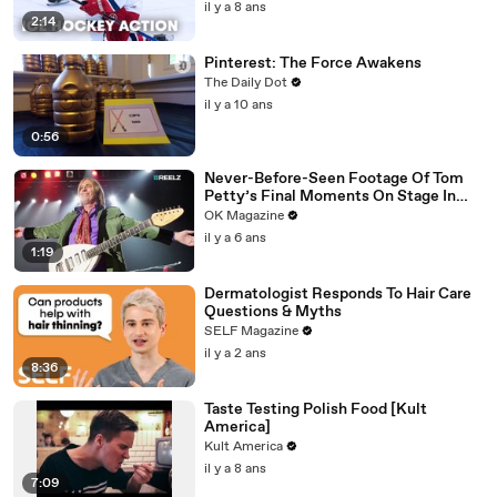
il y a 8 ans
2:14
Pinterest: The Force Awakens
The Daily Dot
il y a 10 ans
0:56
Never-Before-Seen Footage Of Tom
Petty’s Final Moments On Stage In
New REELZ Doc: Watch
OK Magazine
il y a 6 ans
1:19
Dermatologist Responds To Hair Care
Questions & Myths
SELF Magazine
il y a 2 ans
8:36
Taste Testing Polish Food [Kult
America]
Kult America
il y a 8 ans
7:09