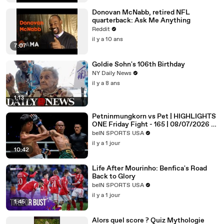
Donovan McNabb, retired NFL
quarterback: Ask Me Anything
Reddit
il y a 10 ans
7:07
Goldie Sohn's 106th Birthday
NY Daily News
il y a 8 ans
1:13
Petninmungkorn vs Pet | HIGHLIGHTS
ONE Friday Fight - 165 | 08/07/2026 |
beIN SPORTS USA
beIN SPORTS USA
il y a 1 jour
10:42
Life After Mourinho: Benfica's Road
Back to Glory
beIN SPORTS USA
il y a 1 jour
1:45
Alors quel score ? Quiz Mythologie