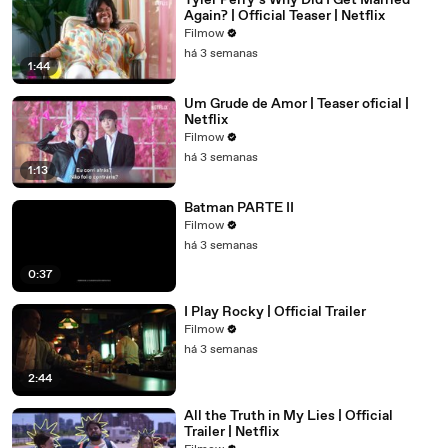
Tyler Perry’s Why Did I Get Married
Again? | Official Teaser | Netflix
Filmow
há 3 semanas
1:44
Um Grude de Amor | Teaser oficial |
Netflix
Filmow
há 3 semanas
1:13
Batman PARTE II
Filmow
há 3 semanas
0:37
I Play Rocky | Official Trailer
Filmow
há 3 semanas
2:44
All the Truth in My Lies | Official
Trailer | Netflix