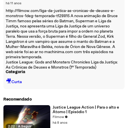
há 11 anos
http://filmow.com/liga-da-justica-as-cronicas-de-deuses-e-
monstros-1deg-temporada-t128815 A nova animação de Bruce
Timm famoso pelas séries do Batman, Superman e Liga da
Justiça, nos apresenta uma Liga da Justiça de um universo
paralelo que usa a força bruta para impor a ordem no planeta
Terra. Nessa versão, o Superman é filho do General Zod, Kirk
Langstron é um vampiro que assume o manto do Batman e a
Mulher-Maravilha é Bekka, noiva de Órion de Nova Gênese. A
web série foi ao ar no machinima.com com três episódios na
primeira temporada.
Justice League: Gods and Monsters Chronicles Liga da Justiça:
As Crônicas de Deuses e Monstros (1° Temporada)
Categoria
🎥
Curta
Recomendado
Justice League Action | Para o alto e
Átomo | Episódio 1
Filmow
há 8 anos
2:22
|
A Seguir