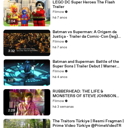
LEGO DC Super Heroes The Flash
Trailer
Filmow
há 7 anos
2:04
Batman vs Superman: A Origem da
Justiça - Trailer da Comic-Con (leg)
[HD]
Filmow
há 7 anos
3:32
Batman and Superman: Battle of the
Super Sons | Trailer Debut | Warner
Bros. Entertainment
Filmow
há 4 anos
1:11
RUBBERHEAD: THE LIFE &
MONSTERS OF STEVE JOHNSON
(2026) 4K
Filmow
há 3 semanas
2:29
The Traitors Türkiye | Resmi Fragman |
Prime Video Türkiye @PrimeVideoTR