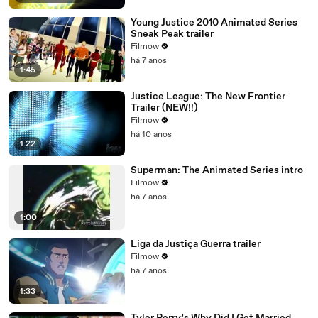
Young Justice 2010 Animated Series
Sneak Peak trailer
Filmow
há 7 anos
1:45
Justice League: The New Frontier
Trailer (NEW!!)
Filmow
há 10 anos
1:22
Superman: The Animated Series intro
Filmow
há 7 anos
1:00
Liga da Justiça Guerra trailer
Filmow
há 7 anos
1:33