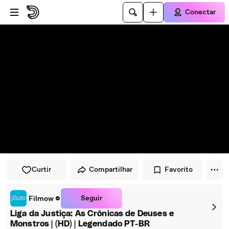
Pular para o player
Ir para o conteúdo principal
Conectar
Curtir
Compartilhar
Favorito
Seguir
Filmow
Liga da Justiça: As Crônicas de Deuses e
Monstros | (HD) | Legendado PT-BR