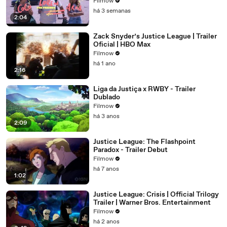
Filmow
há 3 semanas
2:04
Zack Snyder’s Justice League | Trailer
Oficial | HBO Max
Filmow
há 1 ano
2:16
Liga da Justiça x RWBY - Trailer
Dublado
Filmow
há 3 anos
2:09
Justice League: The Flashpoint
Paradox - Trailer Debut
Filmow
há 7 anos
1:02
Justice League: Crisis | Official Trilogy
Trailer | Warner Bros. Entertainment
Filmow
há 2 anos