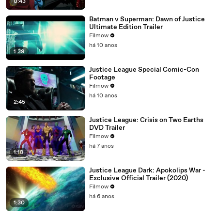
0:43
Batman v Superman: Dawn of Justice
Ultimate Edition Trailer
Filmow
há 10 anos
1:39
Justice League Special Comic-Con
Footage
Filmow
há 10 anos
2:45
Justice League: Crisis on Two Earths
DVD Trailer
Filmow
há 7 anos
1:18
Justice League Dark: Apokolips War -
Exclusive Official Trailer (2020)
Filmow
há 6 anos
1:30