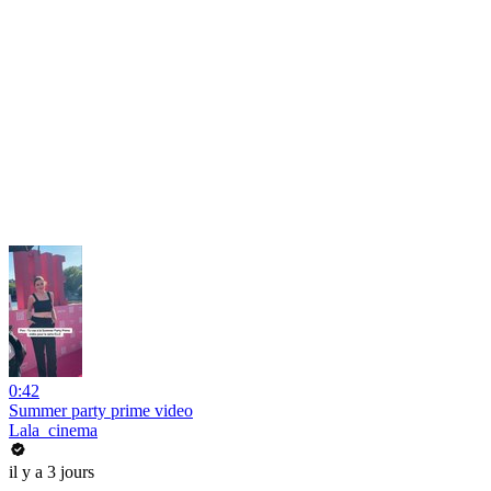
0:42
Summer party prime video
Lala_cinema
il y a 3 jours