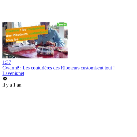
1:37
Cwarmê : Les couturières des Riboteurs customisent tout !
Lavenir.net
il y a 1 an