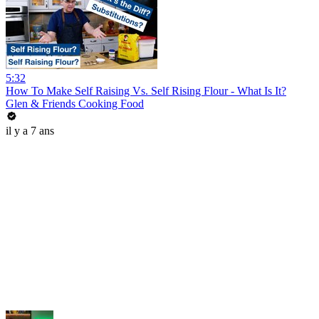
5:32
How To Make Self Raising Vs. Self Rising Flour - What Is It?
Glen & Friends Cooking Food
il y a 7 ans