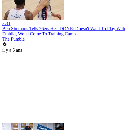
3:31
Ben Simmons Tells 76ers He's DONE: Doesn't Want To Play With
Embiid, Won't Come To Training Camp
The Fumble
il y a 5 ans