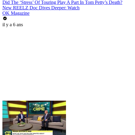
Did The ‘Stress’ Of Touring Play A Part In Tom Petty’s Death?
New REELZ Doc Dives Deeper: Watch
OK Magazine
il y a 6 ans