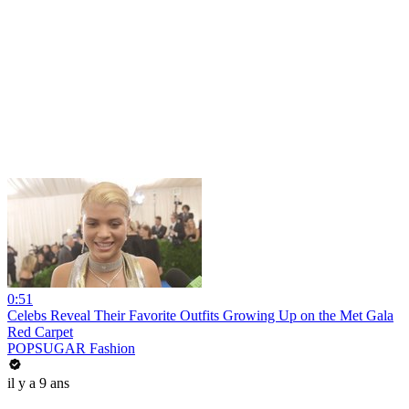
0:51
Celebs Reveal Their Favorite Outfits Growing Up on the Met Gala
Red Carpet
POPSUGAR Fashion
il y a 9 ans