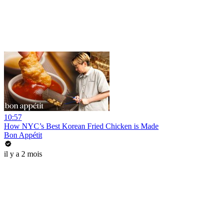
10:57
How NYC’s Best Korean Fried Chicken is Made
Bon Appétit
il y a 2 mois