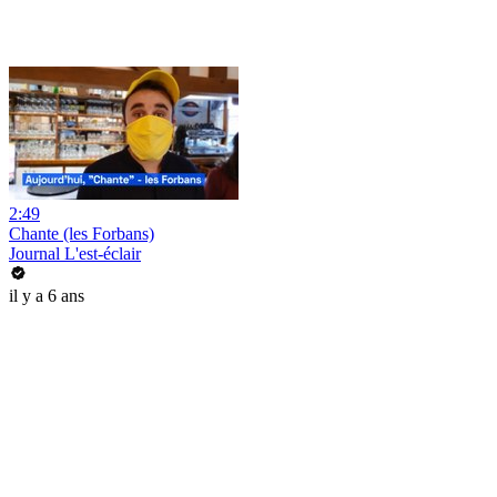
2:49
Chante (les Forbans)
Journal L'est-éclair
il y a 6 ans