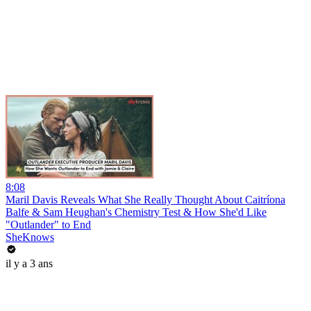
8:08
Maril Davis Reveals What She Really Thought About Caitríona
Balfe & Sam Heughan's Chemistry Test & How She'd Like
"Outlander" to End
SheKnows
il y a 3 ans