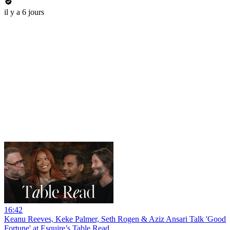
il y a 6 jours
16:42
Keanu Reeves, Keke Palmer, Seth Rogen & Aziz Ansari Talk 'Good
Fortune' at Esquire’s Table Read