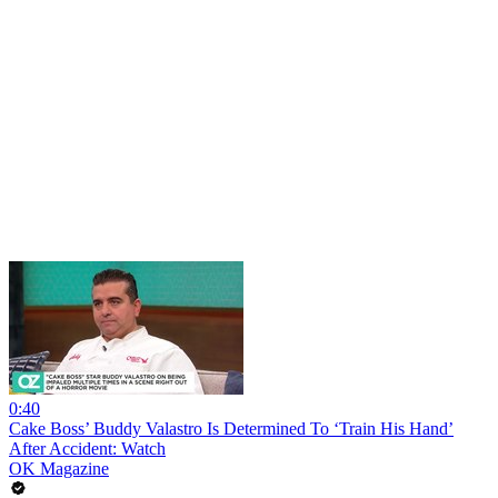
0:40
Cake Boss’ Buddy Valastro Is Determined To ‘Train His Hand’
After Accident: Watch
OK Magazine