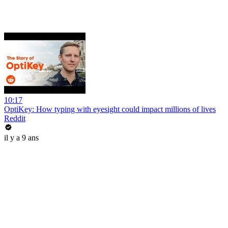
10:17
OptiKey: How typing with eyesight could impact millions of lives
Reddit
il y a 9 ans