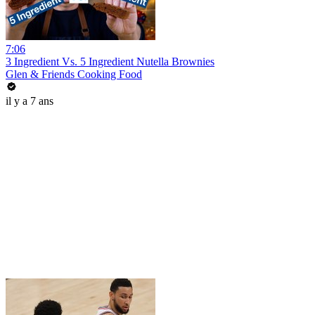
7:06
3 Ingredient Vs. 5 Ingredient Nutella Brownies
Glen & Friends Cooking Food
il y a 7 ans