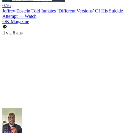
0:56
Jeffrey Epstein Told Inmates ‘Different Versions’ Of His Suicide
Attempt — Watch
OK Magazine
il y a 6 ans