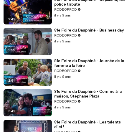
police tribute
RODEOPROD
il y a 9 ans
2:42
81e Foire du Dauphiné - Business day
RODEOPROD
il y a 9 ans
1:44
81e Foire du Dauphiné - Journée de la
femme à la foire
RODEOPROD
il y a 9 ans
2:51
81e Foire du Dauphiné - Comme à la
maison, Stéphane Plaza
RODEOPROD
il y a 9 ans
3:42
81e Foire du Dauphiné - Les talents
d'ici !