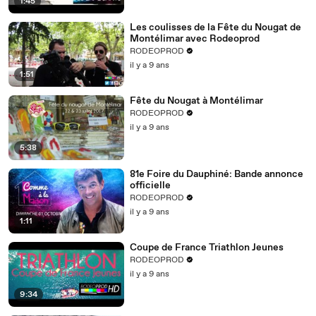
1:45
Les coulisses de la Fête du Nougat de
Montélimar avec Rodeoprod​
RODEOPROD
il y a 9 ans
1:51
Fête du Nougat à Montélimar
RODEOPROD
il y a 9 ans
5:38
81e Foire du Dauphiné: Bande annonce
officielle
RODEOPROD
il y a 9 ans
1:11
Coupe de France Triathlon Jeunes
RODEOPROD
il y a 9 ans
9:34