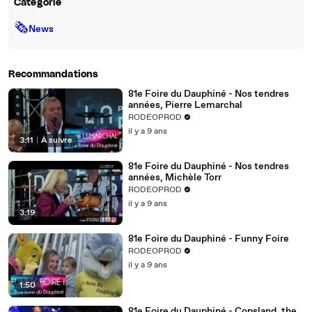
Catégorie
🗞
News
Recommandations
81e Foire du Dauphiné - Nos tendres
années, Pierre Lemarchal
RODEOPROD
il y a 9 ans
3:11
|
À suivre
81e Foire du Dauphiné - Nos tendres
années, Michèle Torr
RODEOPROD
il y a 9 ans
3:19
81e Foire du Dauphiné - Funny Foire
RODEOPROD
il y a 9 ans
1:50
81e Foire du Dauphiné - Copsland, the