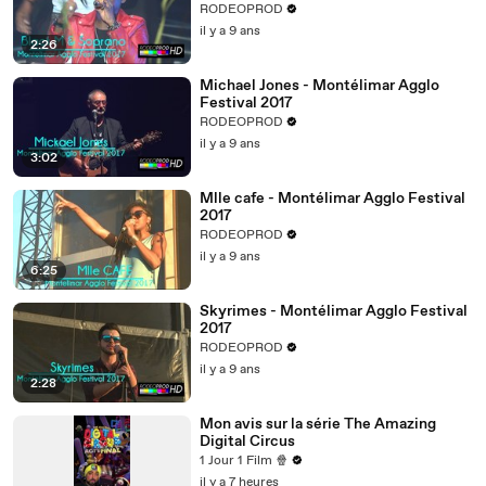
RODEOPROD
il y a 9 ans
2:26
Michael Jones - Montélimar Agglo
Festival 2017
RODEOPROD
il y a 9 ans
3:02
Mlle cafe - Montélimar Agglo Festival
2017
RODEOPROD
il y a 9 ans
6:25
Skyrimes - Montélimar Agglo Festival
2017
RODEOPROD
il y a 9 ans
2:28
Mon avis sur la série The Amazing
Digital Circus
1 Jour 1 Film 🍿
il y a 7 heures