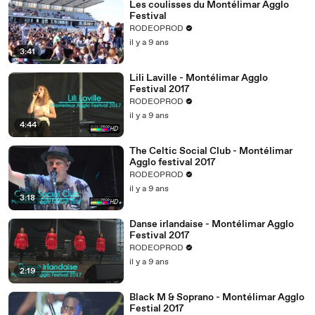
Les coulisses du Montélimar Agglo
Festival
RODEOPROD
il y a 9 ans
3:41
Lili Laville - Montélimar Agglo
Festival 2017
RODEOPROD
il y a 9 ans
4:44
The Celtic Social Club - Montélimar
Agglo festival 2017
RODEOPROD
il y a 9 ans
3:18
Danse irlandaise - Montélimar Agglo
Festival 2017
RODEOPROD
il y a 9 ans
2:19
Black M & Soprano - Montélimar Agglo
Festial 2017