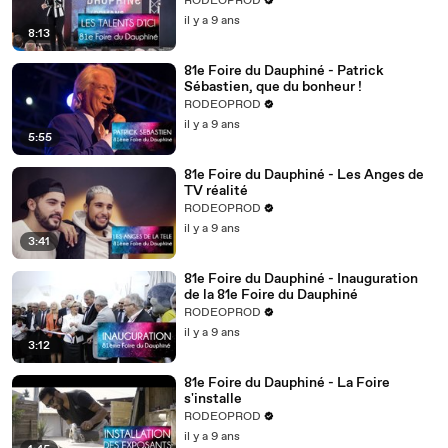
RODEOPROD
il y a 9 ans
8:13
81e Foire du Dauphiné - Patrick
Sébastien, que du bonheur !
RODEOPROD
il y a 9 ans
5:55
81e Foire du Dauphiné - Les Anges de
TV réalité
RODEOPROD
il y a 9 ans
3:41
81e Foire du Dauphiné - Inauguration
de la 81e Foire du Dauphiné
RODEOPROD
il y a 9 ans
3:12
81e Foire du Dauphiné - La Foire
s'installe
RODEOPROD
il y a 9 ans