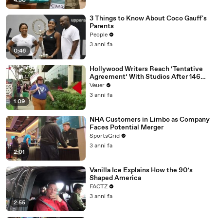
4:50
3 Things to Know About Coco Gauff's
Parents
People
3 anni fa
0:46
Hollywood Writers Reach ‘Tentative
Agreement’ With Studios After 146
Day Strike
Veuer
3 anni fa
1:09
NHA Customers in Limbo as Company
Faces Potential Merger
SportsGrid
3 anni fa
2:01
Vanilla Ice Explains How the 90’s
Shaped America
FACTZ
3 anni fa
2:55