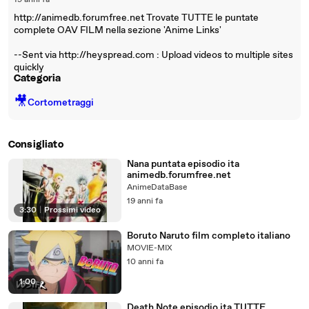
19 anni fa
http://animedb.forumfree.net Trovate TUTTE le puntate
complete OAV FILM nella sezione 'Anime Links'
--Sent via http://heyspread.com : Upload videos to multiple sites
quickly
Categoria
🎥
Cortometraggi
Consigliato
Nana puntata episodio ita
animedb.forumfree.net
AnimeDataBase
19 anni fa
3:30
|
Prossimi video
Boruto Naruto film completo italiano
MOVIE-MIX
10 anni fa
1:00
Death Note episodio ita TUTTE