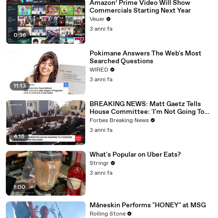
Amazon’ Prime Video Will Show
Commercials Starting Next Year
Veuer
3 anni fa
0:36
Pokimane Answers The Web's Most
Searched Questions
WIRED
3 anni fa
11:13
BREAKING NEWS: Matt Gaetz Tells
House Committee: 'I'm Not Going To
Vote For A Continuing Resolution'
Forbes Breaking News
3 anni fa
4:16
What's Popular on Uber Eats?
Stringr
3 anni fa
1:00
Måneskin Performs "HONEY" at MSG
Rolling Stone