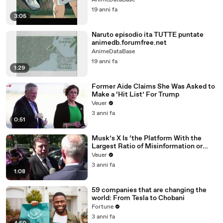
AnimeDataBase
19 anni fa
3:05
Naruto episodio ita TUTTE puntate
animedb.forumfree.net
AnimeDataBase
19 anni fa
1:29
Former Aide Claims She Was Asked to
Make a ‘Hit List’ For Trump
Veuer
3 anni fa
0:51
Musk’s X Is ‘the Platform With the
Largest Ratio of Misinformation or
Disinformation’ Amongst All Social
Veuer
Media Platforms
3 anni fa
1:08
59 companies that are changing the
world: From Tesla to Chobani
Fortune
3 anni fa