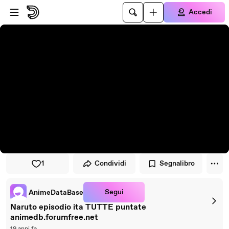
Vai al lettore
Passa al contenuto principale
Accedi
1
Condividi
Segnalibro
Segui
AnimeDataBase
Naruto episodio ita TUTTE puntate
animedb.forumfree.net