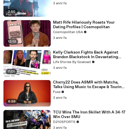
3 anni fa
2:50
Matt Rife Hilariously Roasts Your
Dating Profiles | Cosmopolitan
Cosmopolitan USA
3 anni fa
12:13
Kelly Clarkson Fights Back Against
Brandon Blackstock In Devastating
Divorce Battle
Life Stories By Goalcast
3 anni fa
7:01
Chxrry22 Does ASMR with Matcha,
Talks Using Music to Escape & Touring
with The Weeknd
Fuse
3 anni fa
6:59
TCU Wins The Iron Skillet With A 34-17
Win Over SMU
D210SPORTS
3 anni fa