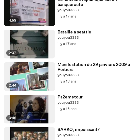
banqueroute
youyou3333
il y a 17 ans
4:59
Bataille a seattle
youyou3333
il y a 17 ans
2:37
Manifestation du 29 janviers 2009 à
Poitiers
youyou3333
il y a 18 ans
2:44
Ps2emetour
youyou3333
il y a 18 ans
3:45
SARKO, impuissant?
youyou3333