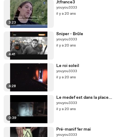
Jtfrance3
youyou3333
il y a 20 ans
3:23
Sniper - Brûle
youyou3333
il y a 20 ans
4:41
Le roi soleil
youyou3333
il y a 20 ans
4:28
Le medef est dans la place...
youyou3333
il y a 20 ans
0:39
Pré-manif 1er mai
youyou3333