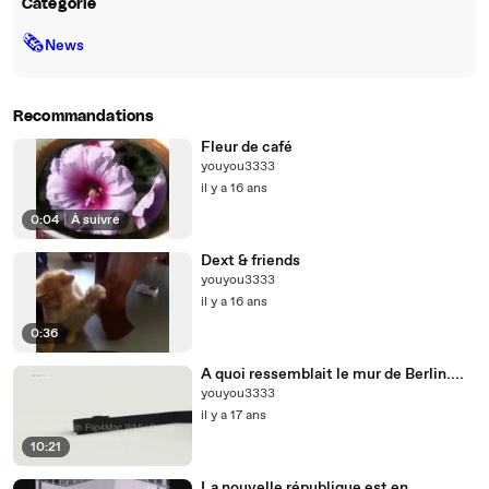
Catégorie
🗞
News
Recommandations
Fleur de café
youyou3333
il y a 16 ans
0:04
|
À suivre
Dext & friends
youyou3333
il y a 16 ans
0:36
A quoi ressemblait le mur de Berlin....
youyou3333
il y a 17 ans
10:21
La nouvelle république est en