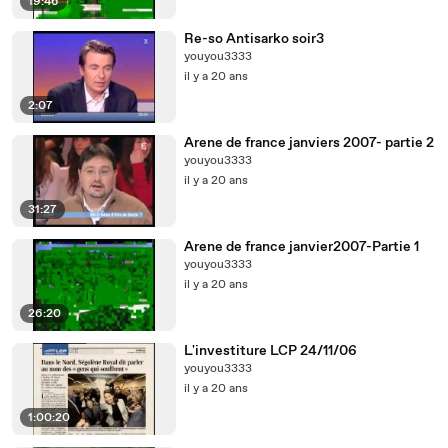
19:46
Re-so Antisarko soir3
youyou3333
il y a 20 ans
2:07
Arene de france janviers 2007- partie 2
youyou3333
il y a 20 ans
31:27
Arene de france janvier2007-Partie 1
youyou3333
il y a 20 ans
26:20
L'investiture LCP 24/11/06
youyou3333
il y a 20 ans
1:00:20