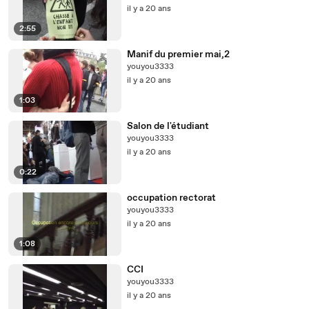
il y a 20 ans
2:55
Manif du premier mai,2
youyou3333
il y a 20 ans
1:03
Salon de l'étudiant
youyou3333
il y a 20 ans
0:22
occupation rectorat
youyou3333
il y a 20 ans
1:08
CCI
youyou3333
il y a 20 ans