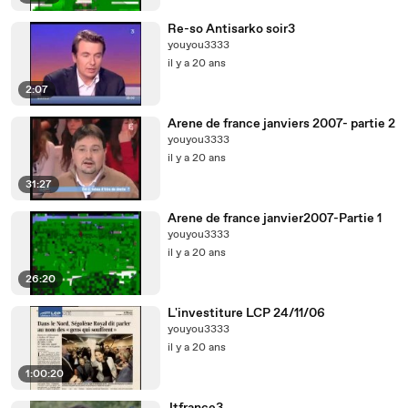
Re-so Antisarko soir3
youyou3333
il y a 20 ans
2:07
Arene de france janviers 2007- partie 2
youyou3333
il y a 20 ans
31:27
Arene de france janvier2007-Partie 1
youyou3333
il y a 20 ans
26:20
L'investiture LCP 24/11/06
youyou3333
il y a 20 ans
1:00:20