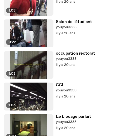
il y a 20 ans
1:03
Salon de l'étudiant
youyou3333
il y a 20 ans
0:22
occupation rectorat
youyou3333
il y a 20 ans
1:08
CCI
youyou3333
il y a 20 ans
1:06
Le blocage parfait
youyou3333
il y a 20 ans