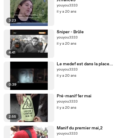
Jtfrance3
youyou3333
il y a 20 ans
3:23
Sniper - Brûle
youyou3333
il y a 20 ans
4:41
Le medef est dans la place...
youyou3333
il y a 20 ans
0:39
Pré-manif 1er mai
youyou3333
il y a 20 ans
2:55
Manif du premier mai,2
youyou3333