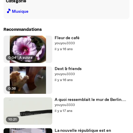
Catégorie
🎵
Musique
Recommandations
Fleur de café
youyou3333
il y a 16 ans
0:04
|
À suivre
Dext & friends
youyou3333
il y a 16 ans
0:36
A quoi ressemblait le mur de Berlin....
youyou3333
il y a 17 ans
10:21
La nouvelle république est en