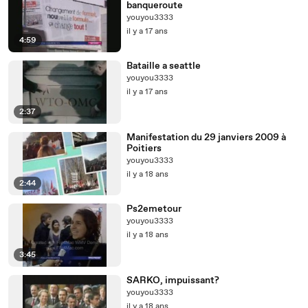
banqueroute
youyou3333
il y a 17 ans
4:59
Bataille a seattle
youyou3333
il y a 17 ans
2:37
Manifestation du 29 janviers 2009 à
Poitiers
youyou3333
il y a 18 ans
2:44
Ps2emetour
youyou3333
il y a 18 ans
3:45
SARKO, impuissant?
youyou3333
il y a 18 ans