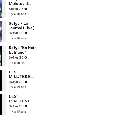
Molotov 4
(Live)
Sefyu G8
il y a 16 ans
Sefyu - Le
Journal (Live)
Sefyu G8
il y a 16 ans
Sefyu "En Noir
Et Blanc"
Sefyu G8
il y a 19 ans
LES
MINUTES EN
NOIR ET
Sefyu G8
BLANC -
il y a 19 ans
FRED
LES
MINUTES EN
NOIR ET
Sefyu G8
BLANC -
il y a 19 ans
ANNE
ELISABETH
LEMOINE