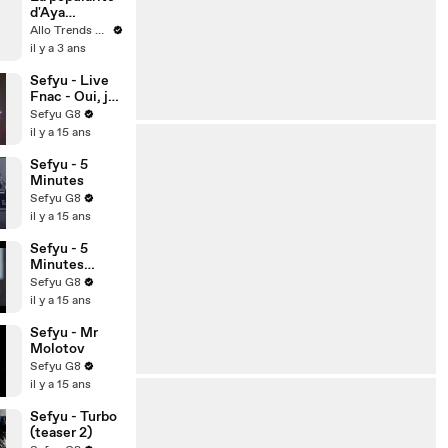
d'Aya
Nakamura
Allo Trends Morning Breaking News
remise en
il y a 3 ans
question par
les français ?
Sefyu - Live
Sa réponse
Fnac - Oui, je
vous
le suis
Sefyu G8
surprendra
il y a 15 ans
Sefyu - 5
Minutes
Sefyu G8
il y a 15 ans
Sefyu - 5
Minutes
(Teaser)
Sefyu G8
il y a 15 ans
Sefyu - Mr
Molotov
Sefyu G8
il y a 15 ans
Sefyu - Turbo
(teaser 2)