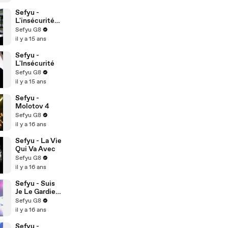
Sefyu -
L'insécurité
(Teaser)
Sefyu G8
il y a 15 ans
Sefyu -
L'Insécurité
Sefyu G8
il y a 15 ans
Sefyu -
Molotov 4
Sefyu G8
il y a 16 ans
Sefyu - La Vie
Qui Va Avec
Sefyu G8
il y a 16 ans
Sefyu - Suis
Je Le Gardien
De Mon Frère
Sefyu G8
(Live)
il y a 16 ans
Sefyu -