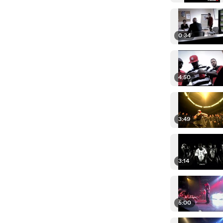
0:34
4:50
3:49
3:14
5:00