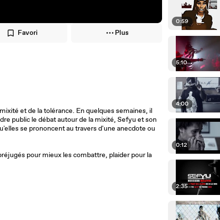
0:59
Favori
Plus
5:10
4:00
 mixité et de la tolérance. En quelques semaines, il
re public le débat autour de la mixité, Sefyu et son
qu'elles se prononcent au travers d'une anecdote ou
0:12
préjugés pour mieux les combattre, plaider pour la
2:35