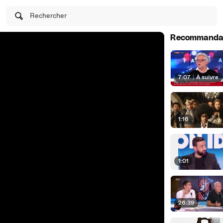
Rechercher
Recommanda
7:07
|
À suivre
1:16
1:01
26:39