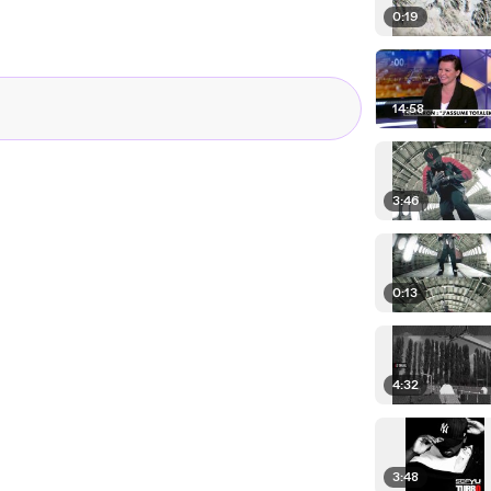
0:19
14:58
3:46
0:13
4:32
3:48