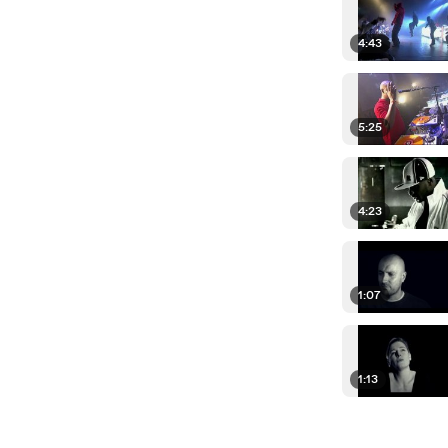
4:43
5:25
4:23
1:07
1:13