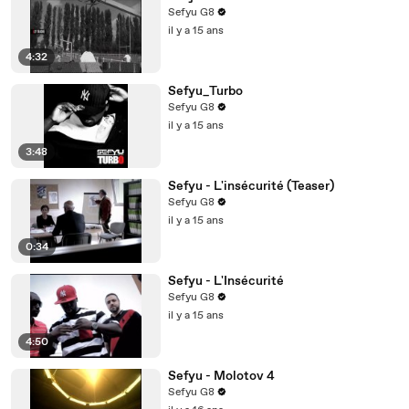
Sefyu G8
il y a 15 ans
4:32
Sefyu_Turbo
Sefyu G8
il y a 15 ans
3:48
Sefyu - L'insécurité (Teaser)
Sefyu G8
il y a 15 ans
0:34
Sefyu - L'Insécurité
Sefyu G8
il y a 15 ans
4:50
Sefyu - Molotov 4
Sefyu G8