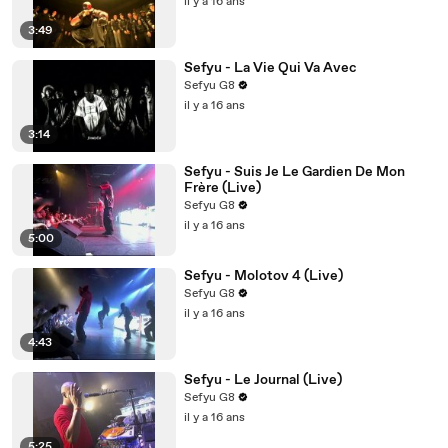
il y a 16 ans
3:49
Sefyu - La Vie Qui Va Avec
Sefyu G8
il y a 16 ans
3:14
Sefyu - Suis Je Le Gardien De Mon
Frère (Live)
Sefyu G8
il y a 16 ans
5:00
Sefyu - Molotov 4 (Live)
Sefyu G8
il y a 16 ans
4:43
Sefyu - Le Journal (Live)
Sefyu G8
il y a 16 ans
5:25