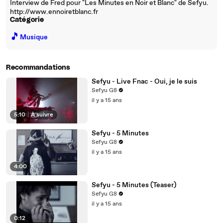
Interview de Fred pour "Les Minutes en Noir et Blanc" de Sefyu.
http://www.ennoiretblanc.fr
Catégorie
🎵
Musique
Recommandations
Sefyu - Live Fnac - Oui, je le suis
Sefyu G8
il y a 15 ans
5:10
|
À suivre
Sefyu - 5 Minutes
Sefyu G8
il y a 15 ans
4:00
Sefyu - 5 Minutes (Teaser)
Sefyu G8
il y a 15 ans
0:12