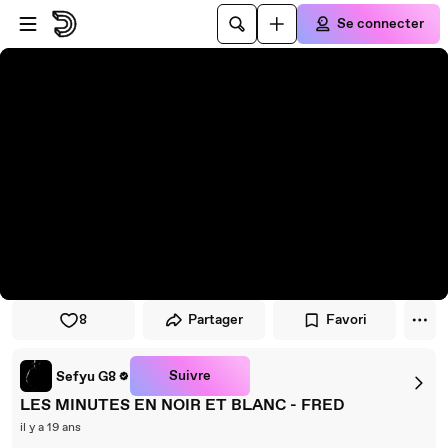
Passer au player
Passer au contenu principal
Se connecter
8
Partager
Favori
Suivre
Sefyu G8
LES MINUTES EN NOIR ET BLANC - FRED
il y a 19 ans