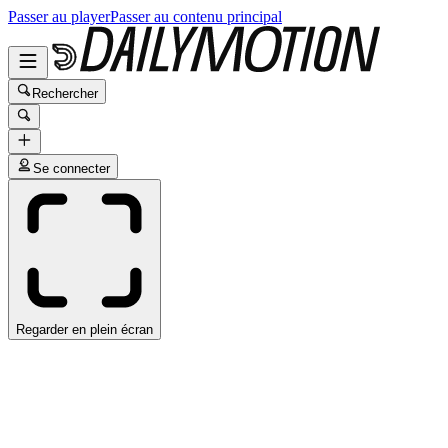
Passer au player
Passer au contenu principal
Rechercher
Se connecter
Regarder en plein écran