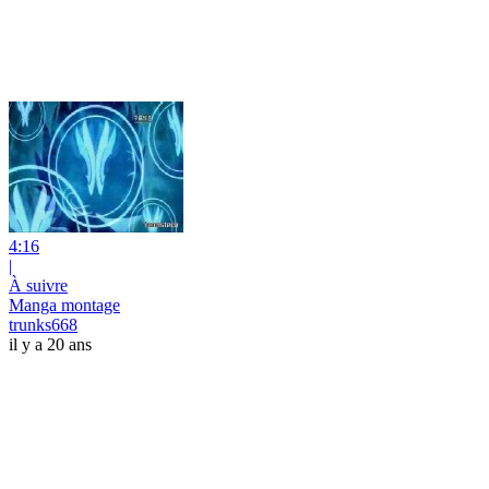
4:16
|
À suivre
Manga montage
trunks668
il y a 20 ans