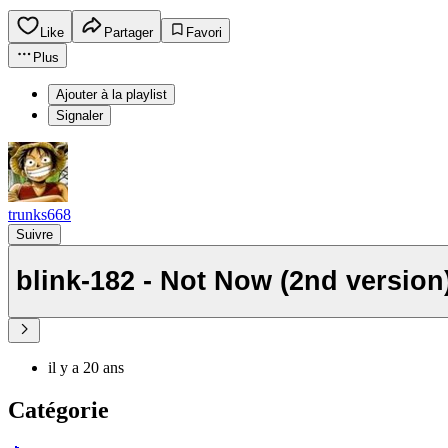
Like
Partager
Favori
Plus
Ajouter à la playlist
Signaler
trunks668
Suivre
blink-182 - Not Now (2nd version
il y a 20 ans
Catégorie