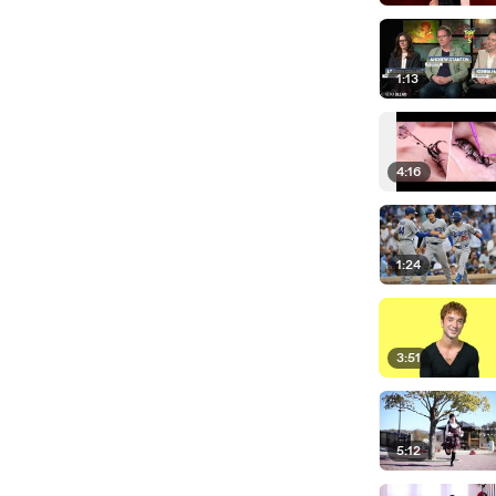
1:13
4:16
1:24
3:51
5:12