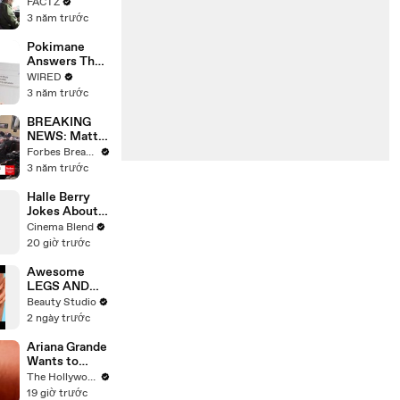
the 90’s
FACTZ
Shaped
3 năm trước
America
Pokimane
Answers The
Web's Most
WIRED
Searched
3 năm trước
Questions
BREAKING
NEWS: Matt
Gaetz Tells
Forbes Breaking News
House
3 năm trước
Committee:
'I'm Not Going
Halle Berry
To Vote For A
Jokes About
Continuing
Why Storm
Cinema Blend
Resolution'
Isn't Needed
20 giờ trước
In The MCU
Awesome
LEGS AND
FEET HACKS
Beauty Studio
You Need to
2 ngày trước
Try!
Ariana Grande
Wants to
"Clear the Air"
The Hollywood Reporter
About
19 giờ trước