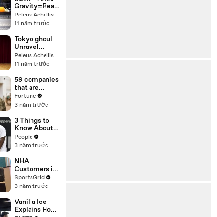
Gravity=Reali
ty 踊ってみた
Peleus Achellis
【NGあり】
11 năm trước
Tokyo ghoul
Unravel
Dance Cover
Peleus Achellis
[Tokyo ghoul]
11 năm trước
59 companies
that are
changing the
Fortune
world: From
3 năm trước
Tesla to
Chobani
3 Things to
Know About
Coco Gauff's
People
Parents
3 năm trước
NHA
Customers in
Limbo as
SportsGrid
Company
3 năm trước
Faces
Potential
Vanilla Ice
Merger
Explains How