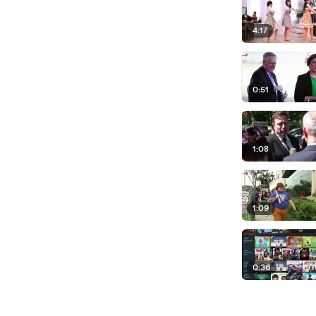
4:17
0:51
1:08
1:09
0:36