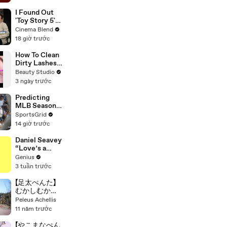
Upcoming
Break From
I Found Out
Public Eye |
'Toy Story 5'
THR News
Didn't Include
Cinema Blend
Video
Woody At
18 giờ trước
First. So,
What
How To Clean
Changed?
Dirty Lashes
Extensions
Beauty Studio
3 ngày trước
Predicting
MLB Season
Records:
SportsGrid
Dodgers vs.
14 giờ trước
Brewers
Daniel Seavey
“Love’s a
Gun” Lyrics &
Genius
Meaning |
3 tuần trước
Genius
Verified
【足太ぺんた】
むかしむかし
のきょうのぼ
Peleus Achellis
く 踊ってみた
11 năm trước
【６周年】
【やこまなぺん