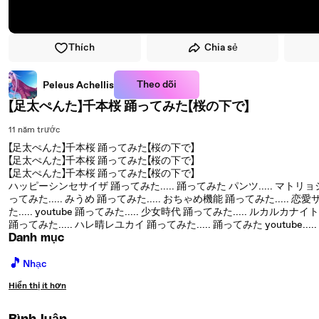
Thích
Chia sẻ
Theo dõi
Peleus Achellis
【足太ぺんた】千本桜 踊ってみた【桜の下で】
11 năm trước
【足太ぺんた】千本桜 踊ってみた【桜の下で】
【足太ぺんた】千本桜 踊ってみた【桜の下で】
【足太ぺんた】千本桜 踊ってみた【桜の下で】
ハッピーシンセサイザ 踊ってみた..... 踊ってみた パンツ..... マトリョシカ 踊っ
ってみた..... みうめ 踊ってみた..... おちゃめ機能 踊ってみた..... 恋
た..... youtube 踊ってみた..... 少女時代 踊ってみた..... ルカルカ
踊ってみた..... ハレ晴レユカイ 踊ってみた..... 踊ってみた youtube.....
Danh mục
🎵
Nhạc
Hiển thị ít hơn