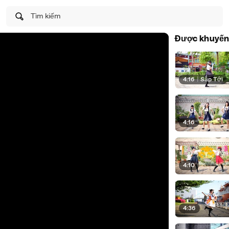
Tìm kiếm
Được khuyến
4:16
|
Sắp Tới
4:16
4:10
4:36