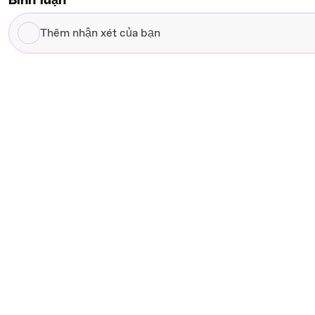
Bình luận
Thêm
nhận
xét
của
bạn