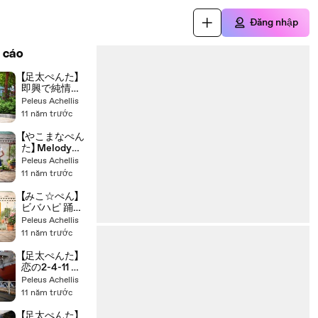
Đăng nhập
 cáo
【足太ぺんた】
即興で純情ス
カート 踊って
Peleus Achellis
みた【シンガポ
11 năm trước
ール】
【やこまなぺん
た】 Melody
Line 踊ってみ
Peleus Achellis
た 【ダメぽ】
11 năm trước
【みこ☆ぺん】
ビバハピ 踊っ
てみた 【みこと
Peleus Achellis
ぺんた】
11 năm trước
【足太ぺんた】
恋の2-4-11 踊
ってみた【オリ
Peleus Achellis
ジナル振付】
11 năm trước
【足太ぺんた】