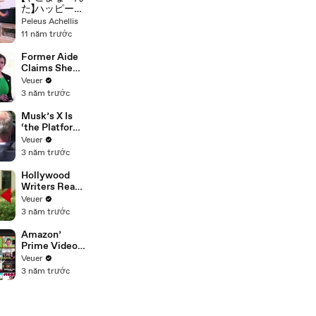
た】ハッピーラ
イフカーニバ
Peleus Achellis
ル 踊ってみた
11 năm trước
Former Aide
Claims She
Was Asked to
Veuer
Make a ‘Hit
3 năm trước
List’ For
Trump
Musk’s X Is
‘the Platform
With the
Veuer
Largest Ratio
3 năm trước
of
Misinformatio
Hollywood
n or
Writers Reach
Disinformatio
‘Tentative
Veuer
n’ Amongst
Agreement’
3 năm trước
All Social
With Studios
Media
After 146 Day
Amazon’
Platforms
Strike
Prime Video
Will Show
Veuer
Commercials
3 năm trước
Starting Next
Year