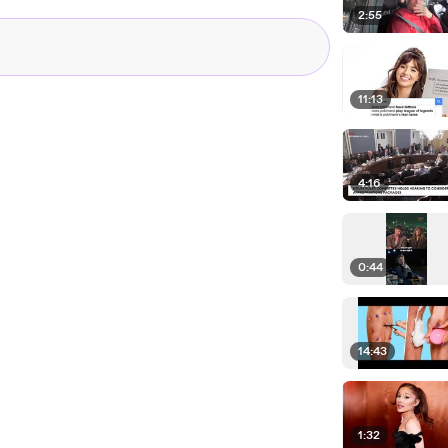
2:55
11:13
4:16
0:44
14:43
1:32