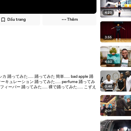
4:23
Dấu trang
Thêm
3:55
4:50
てみた..... 踊ってみた 簡単..... bad apple 踊
愛サーキュレーション 踊ってみた..... perfume 踊ってみ
0:46
ナイトフィーバー 踊ってみた..... 裸で踊ってみた..... こずえ
2:01