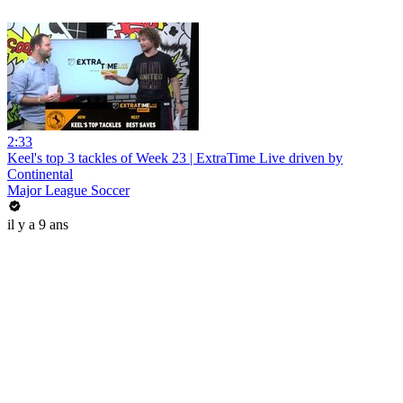
2:33
Keel's top 3 tackles of Week 23 | ExtraTime Live driven by
Continental
Major League Soccer
il y a 9 ans