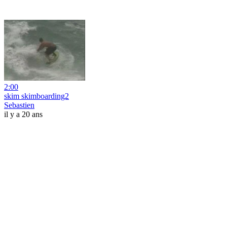
2:00
skim skimboarding2
Sebastien
il y a 20 ans