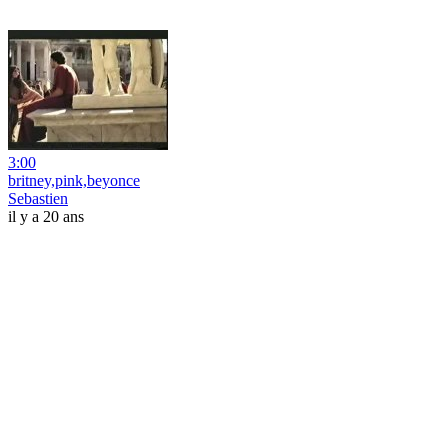
3:00
britney,pink,beyonce
Sebastien
il y a 20 ans