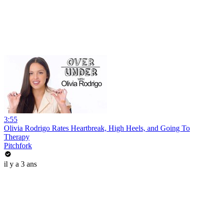
3:55
Olivia Rodrigo Rates Heartbreak, High Heels, and Going To
Therapy
Pitchfork
il y a 3 ans