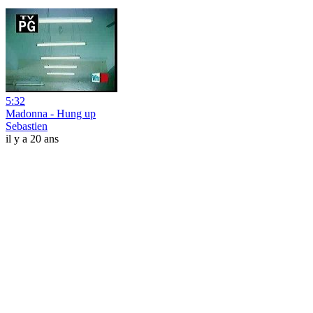
5:32
Madonna - Hung up
Sebastien
il y a 20 ans