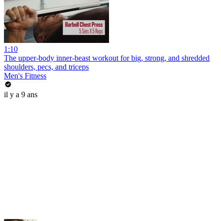
1:10
The upper-body inner-beast workout for big, strong, and shredded
shoulders, pecs, and triceps
Men's Fitness
il y a 9 ans