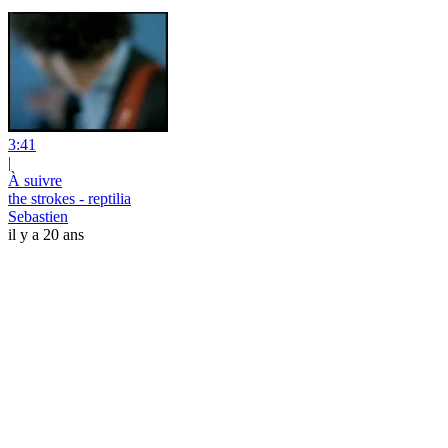
3:41
|
À suivre
the strokes - reptilia
Sebastien
il y a 20 ans