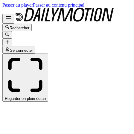
Passer au player
Passer au contenu principal
Rechercher
Se connecter
Regarder en plein écran