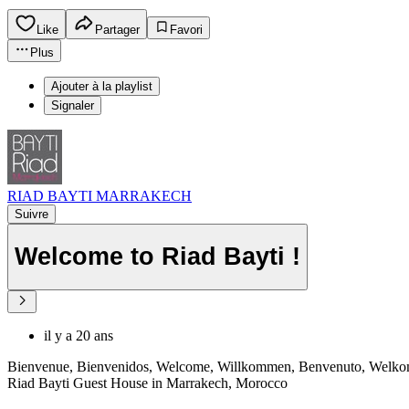
Like
Partager
Favori
Plus
Ajouter à la playlist
Signaler
RIAD BAYTI MARRAKECH
Suivre
Welcome to Riad Bayti !
il y a 20 ans
Bienvenue, Bienvenidos, Welcome, Willkommen, Benvenuto, Welkom
Riad Bayti Guest House in Marrakech, Morocco