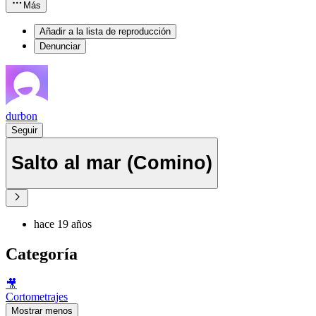
Más
Añadir a la lista de reproducción
Denunciar
durbon
Seguir
Salto al mar (Comino)
hace 19 años
Categoría
🎥
Cortometrajes
Mostrar menos