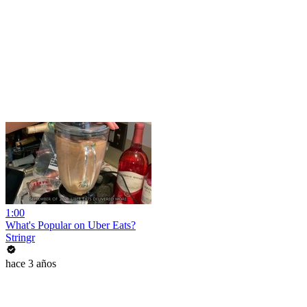
1:00
What's Popular on Uber Eats?
Stringr
hace 3 años