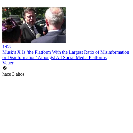
1:08
Musk’s X Is ‘the Platform With the Largest Ratio of Misinformation
or Disinformation’ Amongst All Social Media Platforms
Veuer
hace 3 años