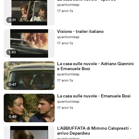
quantumleap
17 anni fa
0:31
Visions - trailer italiano
quantumleap
17 anni fa
1:30
La casa sulle nuvole - Adriano Giannini
e Emanuele Bosi
quantumleap
17 anni fa
0:47
La casa sulle nuvole - Emanuele Bosi
quantumleap
17 anni fa
0:49
L'ABBUFFATA di Mimmo Calopresti -
arrivo Depardieu