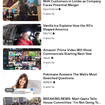
NHA Customers in Limbo as Company
Faces Potential Merger
SportsGrid
3 anni fa
2:01
Vanilla Ice Explains How the 90’s
Shaped America
FACTZ
3 anni fa
2:55
Amazon’ Prime Video Will Show
Commercials Starting Next Year
Veuer
3 anni fa
0:36
Pokimane Answers The Web's Most
Searched Questions
WIRED
3 anni fa
11:13
BREAKING NEWS: Matt Gaetz Tells
House Committee: 'I'm Not Going To