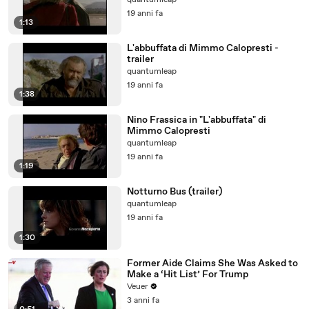
quantumleap
19 anni fa
1:13
L'abbuffata di Mimmo Calopresti -
trailer
quantumleap
19 anni fa
1:38
Nino Frassica in "L'abbuffata" di
Mimmo Calopresti
quantumleap
19 anni fa
1:19
Notturno Bus (trailer)
quantumleap
19 anni fa
1:30
Former Aide Claims She Was Asked to
Make a ‘Hit List’ For Trump
Veuer
3 anni fa