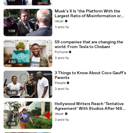
0:51
Musk’s X Is ‘the Platform With the
Largest Ratio of Misinformation or
Disinformation’ Amongst All Social
Veuer
Media Platforms
3 anni fa
1:08
59 companies that are changing the
world: From Tesla to Chobani
Fortune
3 anni fa
4:50
3 Things to Know About Coco Gauff's
Parents
People
3 anni fa
0:46
Hollywood Writers Reach ‘Tentative
Agreement’ With Studios After 146
Day Strike
Veuer
3 anni fa
1:09