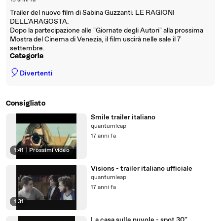
19 anni fa
Trailer del nuovo film di Sabina Guzzanti: LE RAGIONI
DELL'ARAGOSTA.
Dopo la partecipazione alle "Giornate degli Autori" alla prossima
Mostra del Cinema di Venezia, il film uscirà nelle sale il 7
settembre.
Categoria
🎈
Divertenti
Consigliato
Smile trailer italiano
quantumleap
17 anni fa
1:41
|
Prossimi video
Visions - trailer italiano ufficiale
quantumleap
17 anni fa
1:31
La casa sulle nuvole - spot 30''