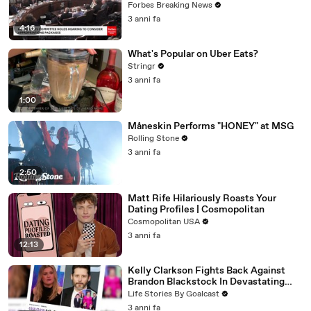
Vote For A Continuing Resolution'
Forbes Breaking News
3 anni fa
4:16
What's Popular on Uber Eats?
Stringr
3 anni fa
1:00
Måneskin Performs "HONEY" at MSG
Rolling Stone
3 anni fa
2:50
Matt Rife Hilariously Roasts Your
Dating Profiles | Cosmopolitan
Cosmopolitan USA
3 anni fa
12:13
Kelly Clarkson Fights Back Against
Brandon Blackstock In Devastating
Divorce Battle
Life Stories By Goalcast
3 anni fa