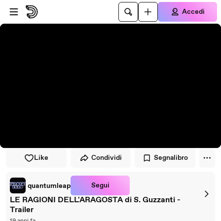
Vai al lettore
Passa al contenuto principale
Accedi
Like
Condividi
Segnalibro
Segui
quantumleap
LE RAGIONI DELL'ARAGOSTA di S. Guzzanti -
Trailer