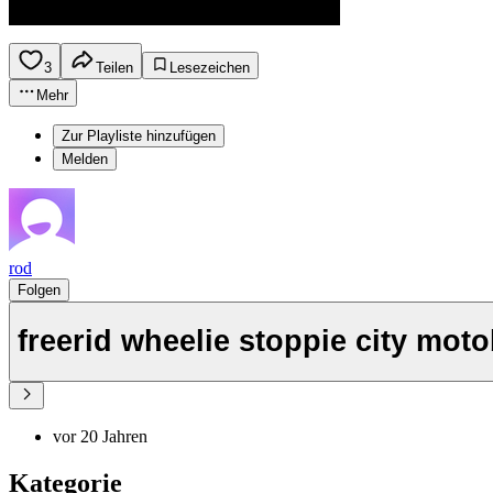
3
Teilen
Lesezeichen
Mehr
Zur Playliste hinzufügen
Melden
rod
Folgen
freerid wheelie stoppie city moto
vor 20 Jahren
Kategorie