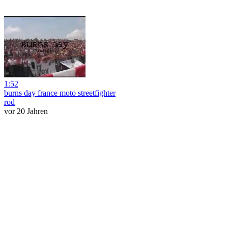
1:52
burns day france moto streetfighter
rod
vor 20 Jahren