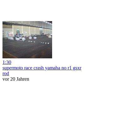
1:30
supermoto race crash yamaha no r1 gsxr
rod
vor 20 Jahren