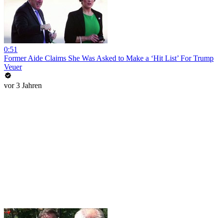
0:51
Former Aide Claims She Was Asked to Make a ‘Hit List’ For Trump
Veuer
vor 3 Jahren