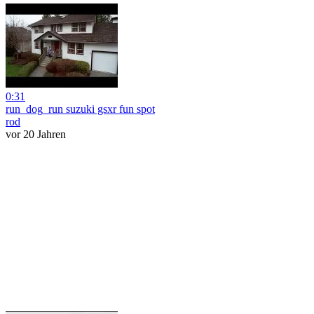
0:31
run_dog_run suzuki gsxr fun spot
rod
vor 20 Jahren