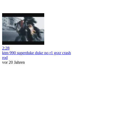
2:28
ktm 990 superduke duke no r1 gsxr crash
rod
vor 20 Jahren