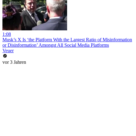
1:08
Musk’s X Is ‘the Platform With the Largest Ratio of Misinformation
or Disinformation’ Amongst All Social Media Platforms
Veuer
vor 3 Jahren