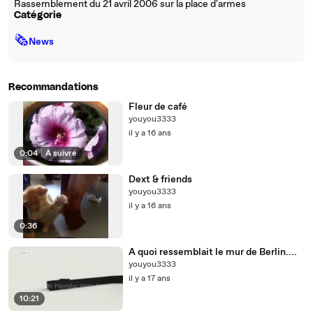
Rassemblement du 21 avril 2006 sur la place d'armes
Catégorie
🗞
News
Recommandations
Fleur de café
youyou3333
il y a 16 ans
0:04
|
À suivre
Dext & friends
youyou3333
il y a 16 ans
0:36
A quoi ressemblait le mur de Berlin....
youyou3333
il y a 17 ans
10:21