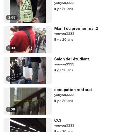
youyou3333
il y a 20 ans
2:55
Manif du premier mai,2
youyou3333
il y a 20 ans
1:03
Salon de l'étudiant
youyou3333
il y a 20 ans
0:22
occupation rectorat
youyou3333
il y a 20 ans
1:08
CCI
youyou3333
il y a 20 ans