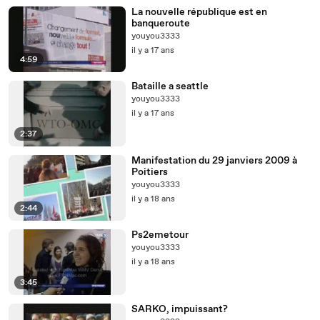
La nouvelle république est en
banqueroute
youyou3333
il y a 17 ans
4:59
Bataille a seattle
youyou3333
il y a 17 ans
2:37
Manifestation du 29 janviers 2009 à
Poitiers
youyou3333
il y a 18 ans
2:44
Ps2emetour
youyou3333
il y a 18 ans
3:45
SARKO, impuissant?