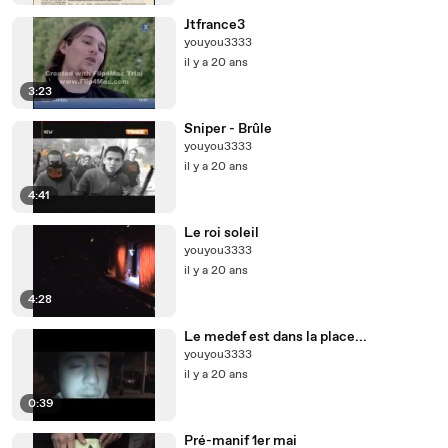
Jtfrance3
youyou3333
il y a 20 ans
3:23
Sniper - Brûle
youyou3333
il y a 20 ans
4:41
Le roi soleil
youyou3333
il y a 20 ans
4:28
Le medef est dans la place...
youyou3333
il y a 20 ans
0:39
Pré-manif 1er mai