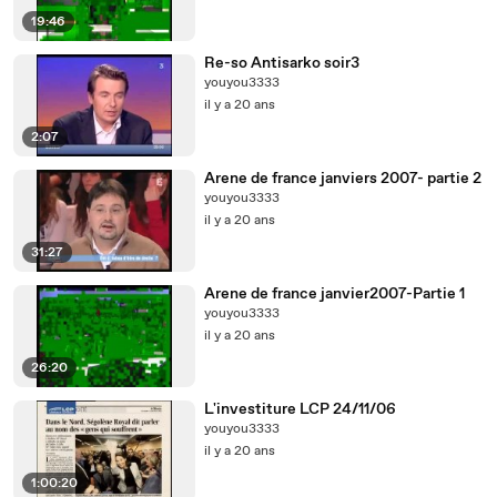
19:46
Re-so Antisarko soir3
youyou3333
il y a 20 ans
2:07
Arene de france janviers 2007- partie 2
youyou3333
il y a 20 ans
31:27
Arene de france janvier2007-Partie 1
youyou3333
il y a 20 ans
26:20
L'investiture LCP 24/11/06
youyou3333
il y a 20 ans
1:00:20