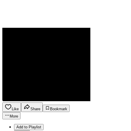
Like
Share
Bookmark
More
Add to Playlist