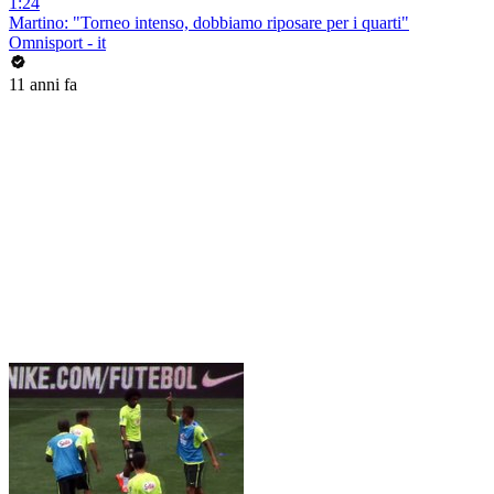
1:24
Martino: "Torneo intenso, dobbiamo riposare per i quarti"
Omnisport - it
11 anni fa