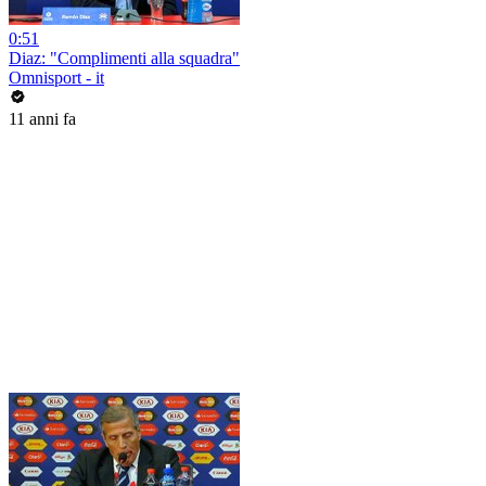
0:51
Diaz: "Complimenti alla squadra"
Omnisport - it
11 anni fa