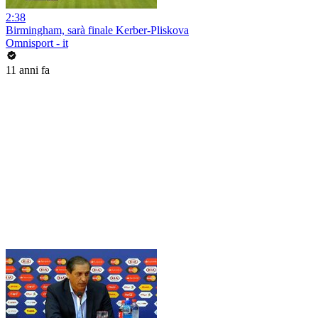
2:38
Birmingham, sarà finale Kerber-Pliskova
Omnisport - it
11 anni fa