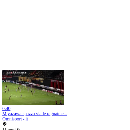
0:40
Miyazawa spazza via le ragnatele...
Omnisport - it
11 anni fa