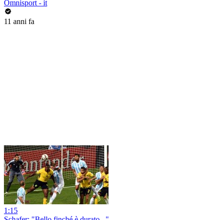
Omnisport - it
11 anni fa
1:15
Schafer: "Bello finché è durato..."