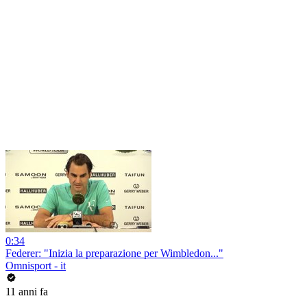
0:34
Federer: "Inizia la preparazione per Wimbledon..."
Omnisport - it
11 anni fa