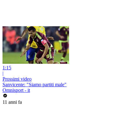
1:15
|
Prossimi video
Sanvicente: "Siamo partiti male"
Omnisport - it
11 anni fa