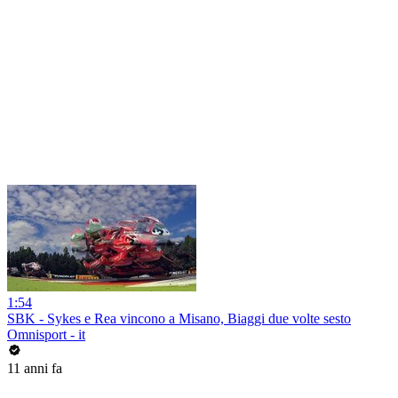
1:54
SBK - Sykes e Rea vincono a Misano, Biaggi due volte sesto
Omnisport - it
11 anni fa