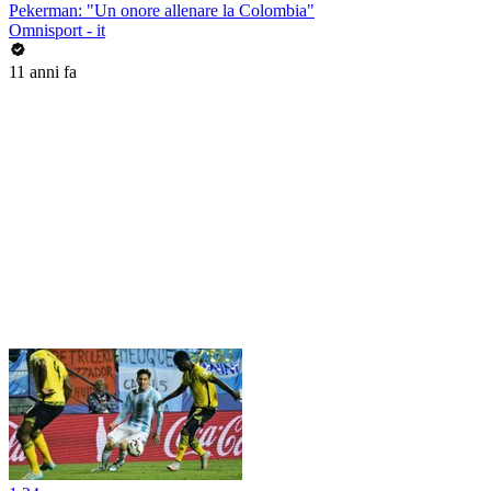
Pekerman: "Un onore allenare la Colombia"
Omnisport - it
11 anni fa