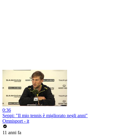
0:36
Seppi: "Il mio tennis è migliorato negli anni"
Omnisport - it
11 anni fa