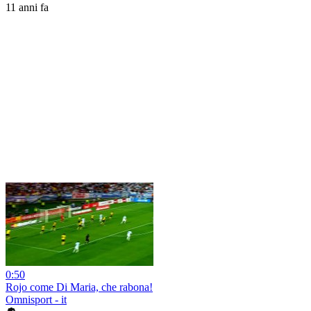
11 anni fa
0:50
Rojo come Di Maria, che rabona!
Omnisport - it