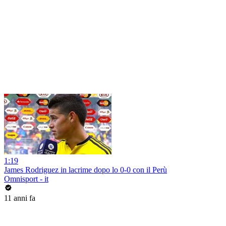
1:19
James Rodriguez in lacrime dopo lo 0-0 con il Perù
Omnisport - it
11 anni fa