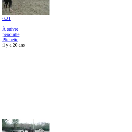
0:21
|
À suivre
pepouille
Pitchette
il y a 20 ans