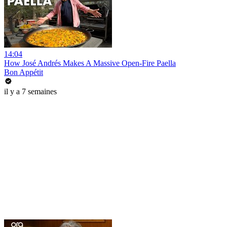
14:04
How José Andrés Makes A Massive Open-Fire Paella
Bon Appétit
il y a 7 semaines