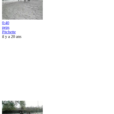
0:40
peps
Pitchette
il y a 20 ans