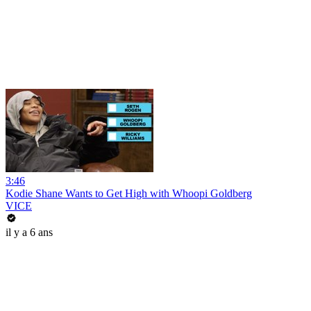
3:46
Kodie Shane Wants to Get High with Whoopi Goldberg
VICE
il y a 6 ans