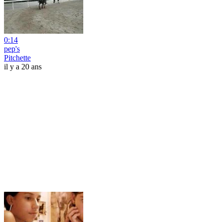
0:14
pep's
Pitchette
il y a 20 ans