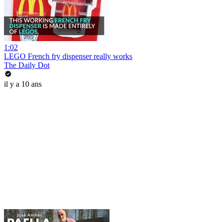
1:02
LEGO French fry dispenser really works
The Daily Dot
il y a 10 ans