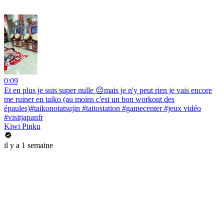
0:09
Et en plus je suis super nulle 😔mais je n'y peut rien je vais encore
me ruiner en taiko (au moins c'est un bon workout des
épaules)#taikonotatsujin #taitostation #gamecenter #jeux vidéo
#visitjapanfr
Kiwi Pinku
il y a 1 semaine