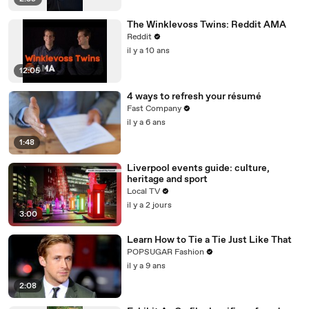
The Winklevoss Twins: Reddit AMA
Reddit
il y a 10 ans
12:05
4 ways to refresh your résumé
Fast Company
il y a 6 ans
1:48
Liverpool events guide: culture,
heritage and sport
Local TV
il y a 2 jours
3:00
Learn How to Tie a Tie Just Like That
POPSUGAR Fashion
il y a 9 ans
2:08