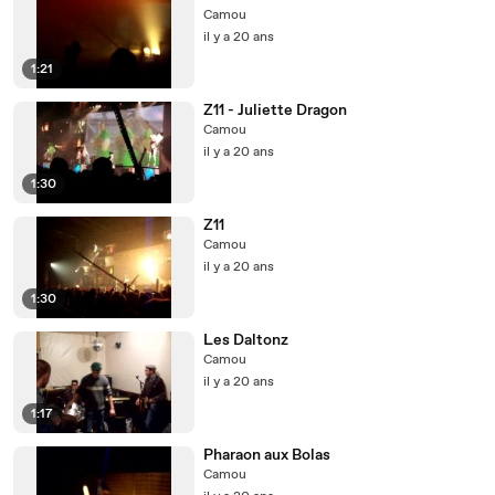
Camou
il y a 20 ans
1:21
Z11 - Juliette Dragon
Camou
il y a 20 ans
1:30
Z11
Camou
il y a 20 ans
1:30
Les Daltonz
Camou
il y a 20 ans
1:17
Pharaon aux Bolas
Camou