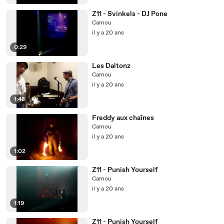
Z11 - Svinkels - DJ Pone
Camou
il y a 20 ans
0:29
Les Daltonz
Camou
il y a 20 ans
1:48
Freddy aux chaînes
Camou
il y a 20 ans
1:02
Z11 - Punish Yourself
Camou
il y a 20 ans
1:19
Z11 - Punish Yourself