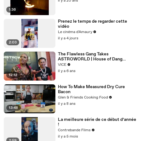
il y a 20 ans
1:36
Prenez le temps de regarder cette
vidéo
Le cinéma d'Amaury
il y a 4 jours
2:03
The Flawless Gang Takes
ASTROWORLD | House of Dang
Episode 4
VICE
il y a 6 ans
12:12
How To Make Measured Dry Cure
Bacon
Glen & Friends Cooking Food
il y a 8 ans
13:48
La meilleure série de ce début d’année
!
Contrebande Films
il y a 5 mois
2:59