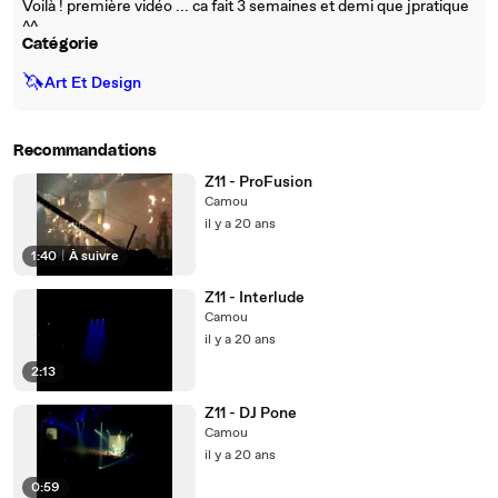
Voilà ! première vidéo ... ca fait 3 semaines et demi que jpratique
^^
Catégorie
🦄
Art Et Design
Recommandations
Z11 - ProFusion
Camou
il y a 20 ans
1:40
|
À suivre
Z11 - Interlude
Camou
il y a 20 ans
2:13
Z11 - DJ Pone
Camou
il y a 20 ans
0:59