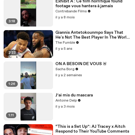
Exhibit A : Ce film horrifique found
footage vous hantera à jamais
Contrebande Films
il y a 8 mois
3:18
Giannis Antetokounmpo Says That
He's Not The Best Player In The World,
LeBron James Is
The Fumble
il y a 5 ans
2:23
ON A BESOIN DE VOUS 🚨
Sacha Borg
il y a 2 semaines
1:26
J’ai mis du mascara
Antoine Delp
il y a 3 mois
1:11
“This is a Set Up”: AJ Tracey x Aitch
Respond to Their YouTube Comments