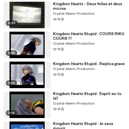
Kingdom Hearts - Deux folles et deux
micros
Crystal-Akemi-Production
19 年前
0:53
Kingdom Hearts Stupid : COURS RIKU
COURS !!!
Crystal-Akemi-Production
19 年前
0:16
Kingdom Hearts Stupid : Replica grave
Crystal-Akemi-Production
19 年前
0:13
Kingdom Hearts Stupid : Esprit es-tu
là?
Crystal-Akemi-Production
19 年前
0:18
Kingdom Hearts Stupid : Je veux
mourir...