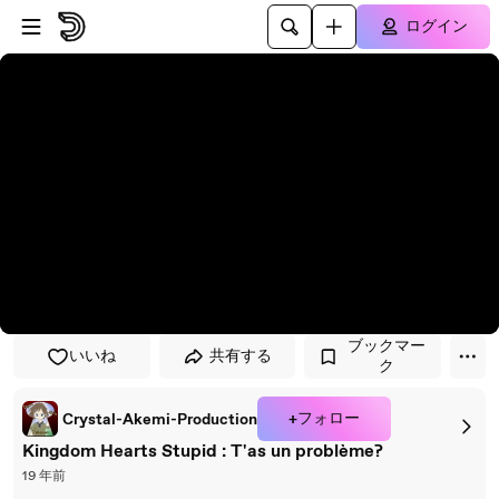
プレイヤーにスキップ
メインコンテンツにスキップ
ログイン
ブックマー
いいね
共有する
ク
+フォロー
Crystal-Akemi-Production
Kingdom Hearts Stupid : T'as un problème?
19 年前