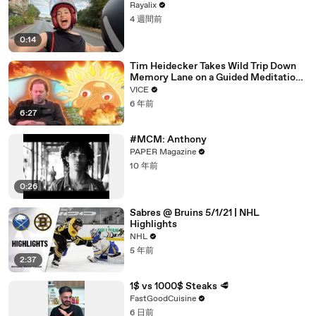
Rayalix
4 週間前
0:14
Tim Heidecker Takes Wild Trip Down
Memory Lane on a Guided Meditation |
Inside My Mind
VICE
6 年前
6:27
#MCM: Anthony
PAPER Magazine
10 年前
0:26
Sabres @ Bruins 5/1/21 | NHL
Highlights
NHL
5 年前
2:37
1$ vs 1000$ Steaks 🥩
FastGoodCuisine
6 日前