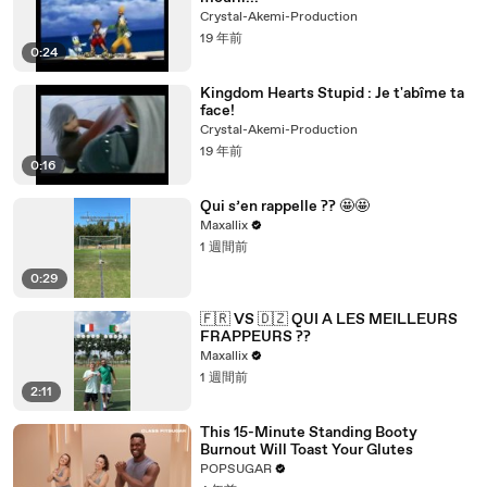
Crystal-Akemi-Production
19 年前
0:24
Kingdom Hearts Stupid : Je t'abîme ta
face!
Crystal-Akemi-Production
19 年前
0:16
Qui s’en rappelle ?? 🤩🤩
Maxallix
1 週間前
0:29
🇫🇷 VS 🇩🇿 QUI A LES MEILLEURS
FRAPPEURS ??
Maxallix
1 週間前
2:11
This 15-Minute Standing Booty
Burnout Will Toast Your Glutes
POPSUGAR