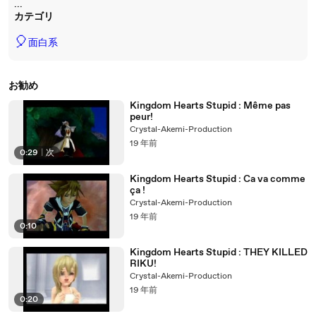
...
カテゴリ
🎈
面白系
お勧め
Kingdom Hearts Stupid : Même pas
peur!
Crystal-Akemi-Production
19 年前
0:29
|
次
Kingdom Hearts Stupid : Ca va comme
ça !
Crystal-Akemi-Production
19 年前
0:10
Kingdom Hearts Stupid : THEY KILLED
RIKU!
Crystal-Akemi-Production
19 年前
0:20