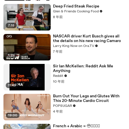
Deep Fried Steak Recipe
Glen & Friends Cooking Food
8 年前
7:15
NASCAR driver Kurt Busch gives all
the details on his new racing Camaro
Larry King Now on Ora.TV
7 年前
1:29
Sir Ian McKellen: Reddit Ask Me
Anything
Reddit
10 年前
11:49
Burn Out Your Legs and Glutes With
This 20-Minute Cardio Circuit
POPSUGAR
4 年前
19:00
French + Arabic = 🥹❤️‍💃🏻🛵