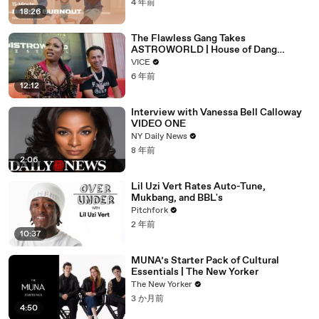
4 年前
18:26
The Flawless Gang Takes
ASTROWORLD | House of Dang
Episode 4
VICE
6 年前
12:12
Interview with Vanessa Bell Calloway
VIDEO ONE
NY Daily News
8 年前
2:06
Lil Uzi Vert Rates Auto-Tune,
Mukbang, and BBL's
Pitchfork
2 年前
10:37
MUNA’s Starter Pack of Cultural
Essentials | The New Yorker
The New Yorker
3 か月前
4:50