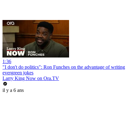
1:36
"I don't do politics": Ron Funches on the advantage of writing
evergreen jokes
Larry King Now on Ora.TV
il y a 6 ans