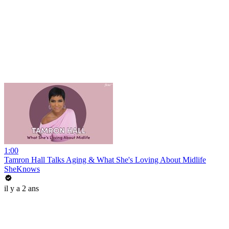
1:00
Tamron Hall Talks Aging & What She's Loving About Midlife
SheKnows
il y a 2 ans