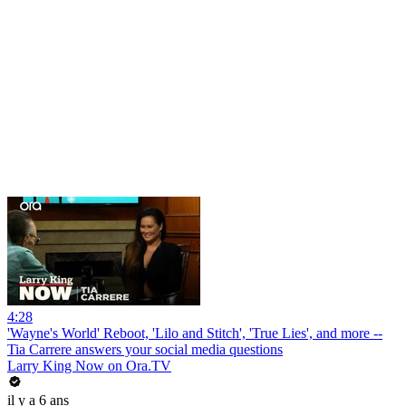
4:28
'Wayne's World' Reboot, 'Lilo and Stitch', 'True Lies', and more --
Tia Carrere answers your social media questions
Larry King Now on Ora.TV
il y a 6 ans