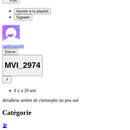
Plus
Ajouter à la playlist
Signaler
rambourseb
Suivre
MVI_2974
il y a 20 ans
dérailleur arrière de christophe un peu usé
Catégorie
🏖