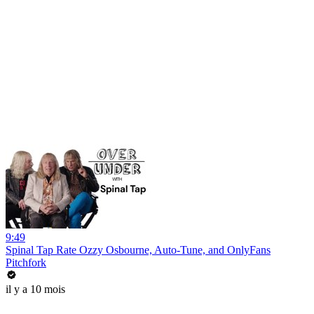
9:49
Spinal Tap Rate Ozzy Osbourne, Auto-Tune, and OnlyFans
Pitchfork
il y a 10 mois