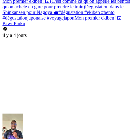
Mon premier ekiben! 🍱(C'est comme ça qu'on appelle les bentos
qu'on achète en gare pour prendre le train)Dégustation dans le
Shinkansen pour Nagoya 🚄#dégustation #ekiben #bento
#dégustationjaponaise #voyagejaponMon premier ekiben! 🍱
Kiwi Pinku
il y a 4 jours