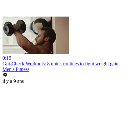
0:15
Gut-Check Workouts: 8 quick routines to fight weight gain
Men's Fitness
il y a 9 ans