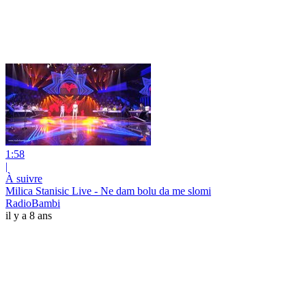
1:58
|
À suivre
Milica Stanisic Live - Ne dam bolu da me slomi
RadioBambi
il y a 8 ans