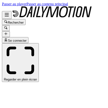
Passer au player
Passer au contenu principal
Rechercher
Se connecter
Regarder en plein écran