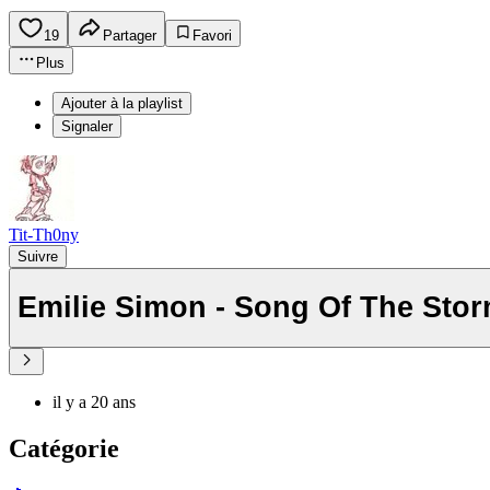
19
Partager
Favori
Plus
Ajouter à la playlist
Signaler
Tit-Th0ny
Suivre
Emilie Simon - Song Of The Sto
il y a 20 ans
Catégorie