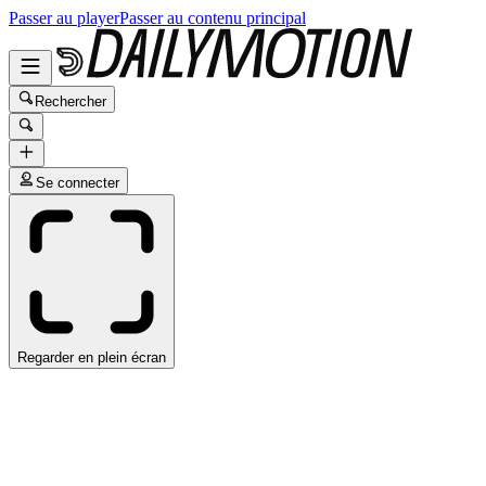
Passer au player
Passer au contenu principal
Rechercher
Se connecter
Regarder en plein écran