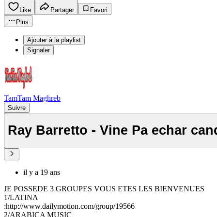
Like
Partager
Favori
Plus
Ajouter à la playlist
Signaler
TamTam Maghreb
Suivre
Ray Barretto - Vine Pa echar can
il y a 19 ans
JE POSSEDE 3 GROUPES VOUS ETES LES BIENVENUES
1/LATINA
:http://www.dailymotion.com/group/19566
2/ARABICA MUSIC