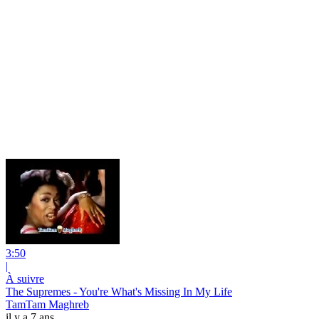
3:50
|
À suivre
The Supremes - You're What's Missing In My Life
TamTam Maghreb
il y a 7 ans