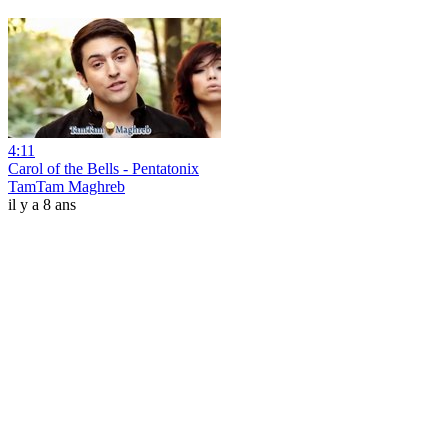
4:11
Carol of the Bells - Pentatonix
TamTam Maghreb
il y a 8 ans