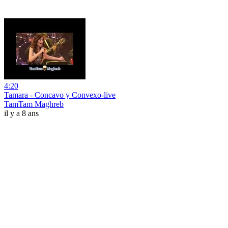
4:20
Tamara - Concavo y Convexo-live
TamTam Maghreb
il y a 8 ans