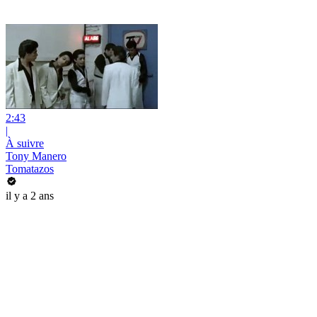
2:43
|
À suivre
Tony Manero
Tomatazos
il y a 2 ans