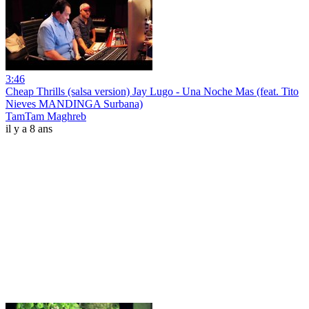
3:46
Cheap Thrills (salsa version) Jay Lugo - Una Noche Mas (feat. Tito
Nieves MANDINGA Surbana)
TamTam Maghreb
il y a 8 ans