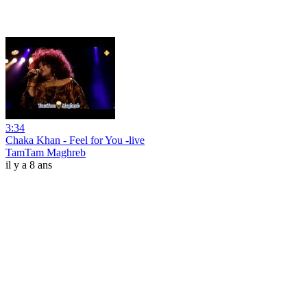
3:34
Chaka Khan - Feel for You -live
TamTam Maghreb
il y a 8 ans