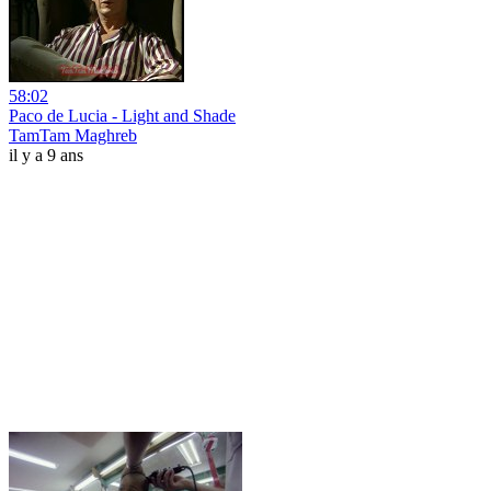
58:02
Paco de Lucia - Light and Shade
TamTam Maghreb
il y a 9 ans