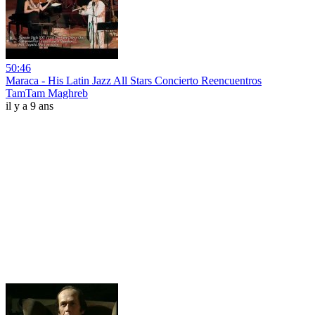
50:46
Maraca - His Latin Jazz All Stars Concierto Reencuentros
TamTam Maghreb
il y a 9 ans