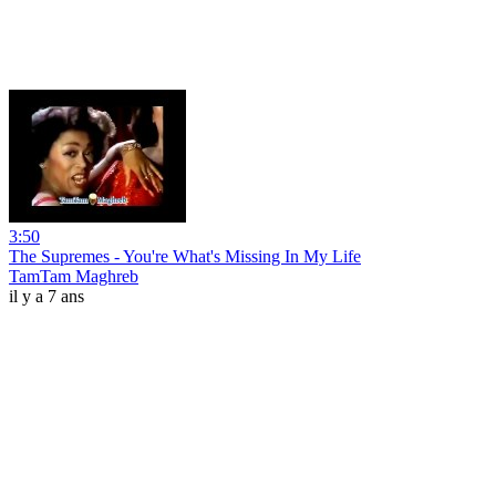
3:50
The Supremes - You're What's Missing In My Life
TamTam Maghreb
il y a 7 ans