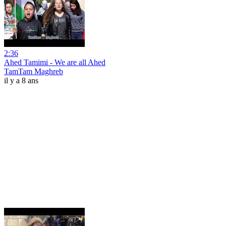
2:36
Ahed Tamimi - We are all Ahed
TamTam Maghreb
il y a 8 ans