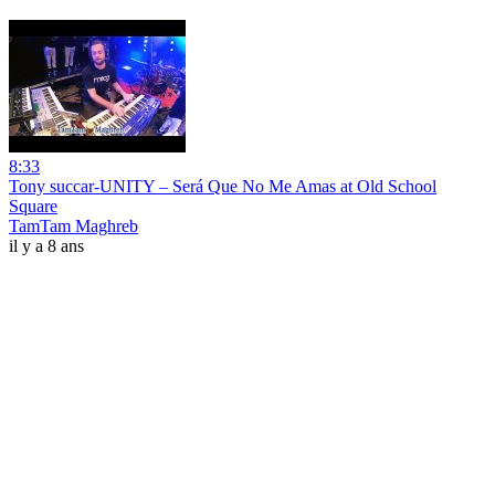
8:33
Tony succar-UNITY – Será Que No Me Amas at Old School
Square
TamTam Maghreb
il y a 8 ans