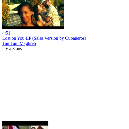
4:51
Lost on You-LP (Salsa Version by Cubaneros)
TamTam Maghreb
il y a 8 ans