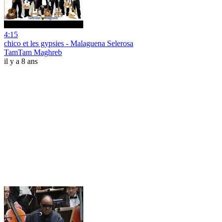
4:15
chico et les gypsies - Malaguena Selerosa
TamTam Maghreb
il y a 8 ans