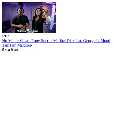
5:03
No Matter What - Tony Succar-Maribel Diaz feat. George LaMond
TamTam Maghreb
il y a 8 ans