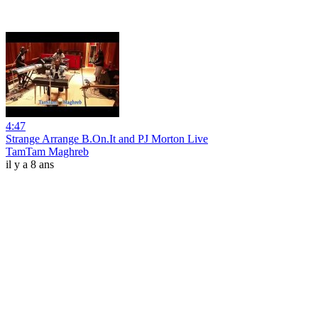
4:47
Strange Arrange B.On.It and PJ Morton Live
TamTam Maghreb
il y a 8 ans