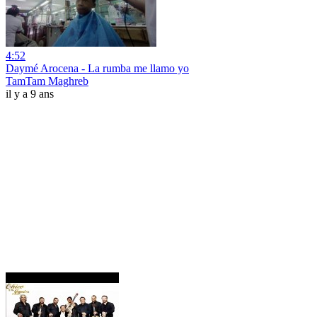
4:52
Daymé Arocena - La rumba me llamo yo
TamTam Maghreb
il y a 9 ans