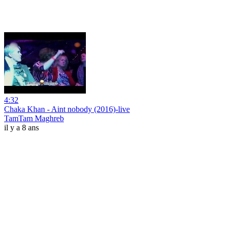
4:32
Chaka Khan - Aint nobody (2016)-live
TamTam Maghreb
il y a 8 ans