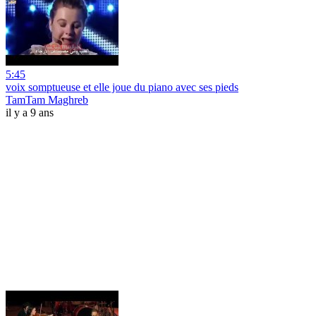
5:45
voix somptueuse et elle joue du piano avec ses pieds
TamTam Maghreb
il y a 9 ans