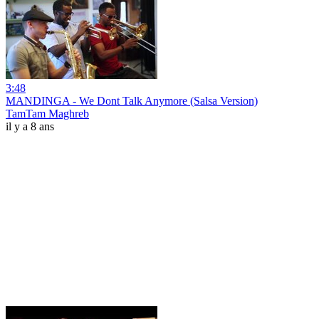
3:48
MANDINGA - We Dont Talk Anymore (Salsa Version)
TamTam Maghreb
il y a 8 ans