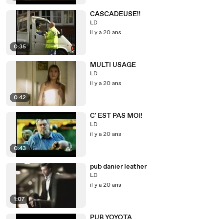
CASCADEUSE!!
LD
il y a 20 ans
0:35
MULTI USAGE
LD
il y a 20 ans
0:42
C' EST PAS MOI!
LD
il y a 20 ans
0:43
pub danier leather
LD
il y a 20 ans
1:07
PUB YOYOTA