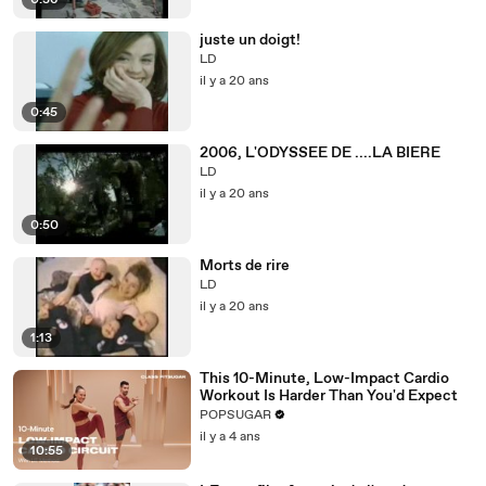
0:36
juste un doigt!
LD
il y a 20 ans
0:45
2006, L'ODYSSEE DE ....LA BIERE
LD
il y a 20 ans
0:50
Morts de rire
LD
il y a 20 ans
1:13
This 10-Minute, Low-Impact Cardio
Workout Is Harder Than You'd Expect
POPSUGAR
il y a 4 ans
10:55