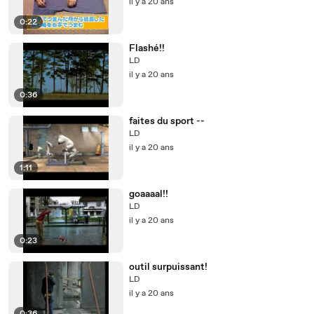
il y a 20 ans
0:22
Flashé!!
LD
il y a 20 ans
0:36
faites du sport --
LD
il y a 20 ans
1:11
goaaaal!!
LD
il y a 20 ans
0:23
outil surpuissant!
LD
il y a 20 ans