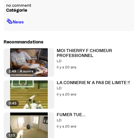
no comment
Catégorie
🗞
News
Recommandations
MOI THIERRY F CHOMEUR
PROFESSIONNEL
LD
il y a 20 ans
2:49
|
À suivre
LA CONNERIE N' A PAS DE LIMITE !!
LD
il y a 20 ans
0:43
FUMER TUE...
LD
il y a 20 ans
1:13