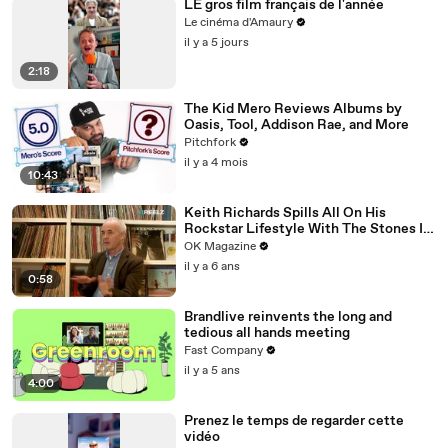
LE gros film français de l'année
Le cinéma d'Amaury
il y a 5 jours
2:18
The Kid Mero Reviews Albums by
Oasis, Tool, Addison Rae, and More
Pitchfork
il y a 4 mois
10:43
Keith Richards Spills All On His
Rockstar Lifestyle With The Stones In
New REELZ Doc: Watch
OK Magazine
il y a 6 ans
0:58
Brandlive reinvents the long and
tedious all hands meeting
Fast Company
il y a 5 ans
4:00
Prenez le temps de regarder cette
vidéo