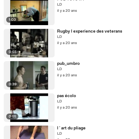
LD
il y a 20 ans
1:03
Rugby l experience des veterans
LD
il y a 20 ans
0:55
pub_umbro
LD
il y a 20 ans
0:39
pas écolo
LD
il y a 20 ans
0:51
l ' art du pliage
LD