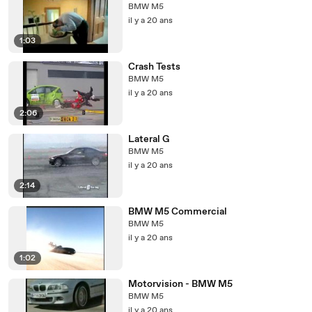
BMW M5
il y a 20 ans
1:03
Crash Tests
BMW M5
il y a 20 ans
2:06
Lateral G
BMW M5
il y a 20 ans
2:14
BMW M5 Commercial
BMW M5
il y a 20 ans
1:02
Motorvision - BMW M5
BMW M5
il y a 20 ans