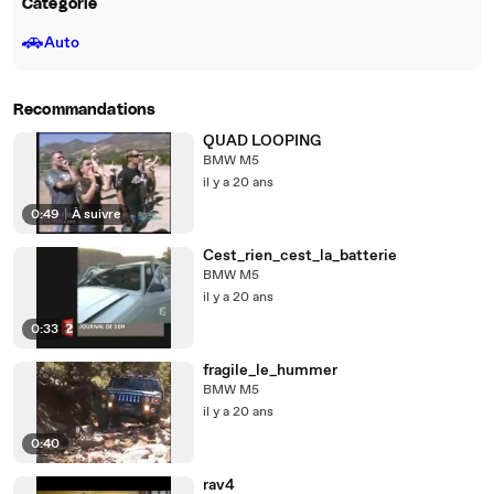
Catégorie
🚗
Auto
Recommandations
QUAD LOOPING
BMW M5
il y a 20 ans
0:49
|
À suivre
Cest_rien_cest_la_batterie
BMW M5
il y a 20 ans
0:33
fragile_le_hummer
BMW M5
il y a 20 ans
0:40
rav4