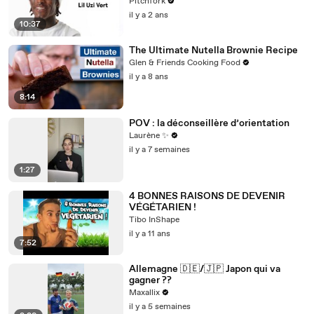
Pitchfork
il y a 2 ans
10:37
The Ultimate Nutella Brownie Recipe
Glen & Friends Cooking Food
il y a 8 ans
8:14
POV : la déconseillère d’orientation
Laurène ✨
il y a 7 semaines
1:27
4 BONNES RAISONS DE DEVENIR
VÉGÉTARIEN !
Tibo InShape
il y a 11 ans
7:52
Allemagne 🇩🇪/🇯🇵 Japon qui va
gagner ??
Maxallix
il y a 5 semaines