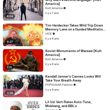
Why learn a second language? [Kult
America]
Kult America
il y a 7 ans
8:04
Tim Heidecker Takes Wild Trip Down
Memory Lane on a Guided Meditation |
Inside My Mind
VICE
il y a 6 ans
6:27
Soviet Monuments of Warsaw [Kult
America]
Kult America
il y a 8 ans
7:11
Kendall Jenner's Cannes Looks Will
Take Your Breath Away
POPSUGAR Fashion
il y a 9 ans
0:58
Lil Uzi Vert Rates Auto-Tune,
Mukbang, and BBL's