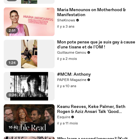
Maria Menounos on Motherhood &
Manifestation
SheKnows
il y a 3 ans
2:51
Mon pote pense que je suis gay à cause
d'une tisane et de l'OM !
Guillaume Genou
il y a 2 mois
1:24
#MCM: Anthony
PAPER Magazine
il y a 10 ans
0:26
Keanu Reeves, Keke Palmer, Seth
Rogen & Aziz Ansari Talk 'Good
Fortune' at Esquire’s Table Read
Esquire
il y a 11 mois
16:42