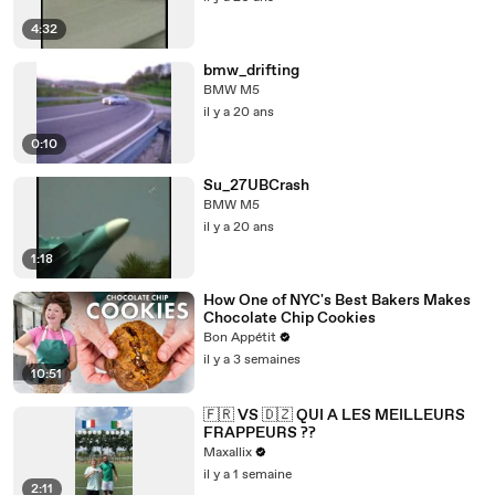
4:32
bmw_drifting
BMW M5
il y a 20 ans
0:10
Su_27UBCrash
BMW M5
il y a 20 ans
1:18
How One of NYC's Best Bakers Makes
Chocolate Chip Cookies
Bon Appétit
il y a 3 semaines
10:51
🇫🇷 VS 🇩🇿 QUI A LES MEILLEURS
FRAPPEURS ??
Maxallix
il y a 1 semaine
2:11