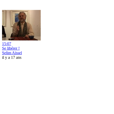
15:07
Se libérer !
Selim Aïssel
il y a 17 ans