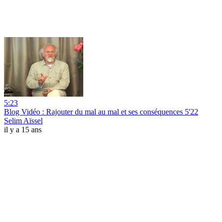
5:23
Blog Vidéo : Rajouter du mal au mal et ses conséquences 5'22
Selim Aïssel
il y a 15 ans