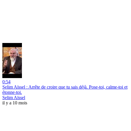
0:54
Selim Aïssel : Arrête de croire que tu sais déjà. Pose-toi, calme-toi et
étonne-toi.
Selim Aïssel
il y a 10 mois