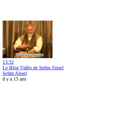
13:32
Le Blog Vidéo de Selim Aïssel
Selim Aïssel
il y a 15 ans